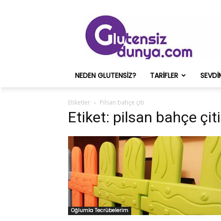
Glutensiz
Merih
ve
Onun
Sağlık
Deneyimleri
NEDEN GLUTENSIZ?
TARIFLER
SEVDI
–
Glutensizdunya.com
Etiketler
Pilsan bahçe çiti
Etiket: pilsan bahçe çiti
Oğlumla Tecrübelerim