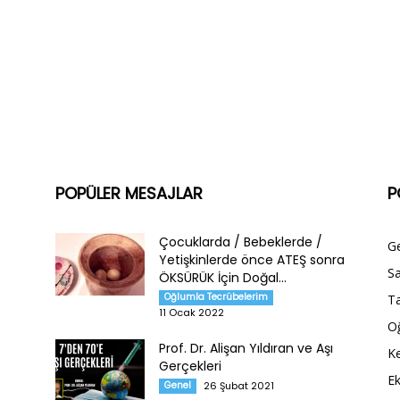
POPÜLER MESAJLAR
P
Çocuklarda / Bebeklerde /
G
Yetişkinlerde önce ATEŞ sonra
Sa
ÖKSÜRÜK İçin Doğal...
Oğlumla Tecrübelerim
Ta
11 Ocak 2022
O
Prof. Dr. Alişan Yıldıran ve Aşı
Ke
Gerçekleri
E
Genel
26 Şubat 2021