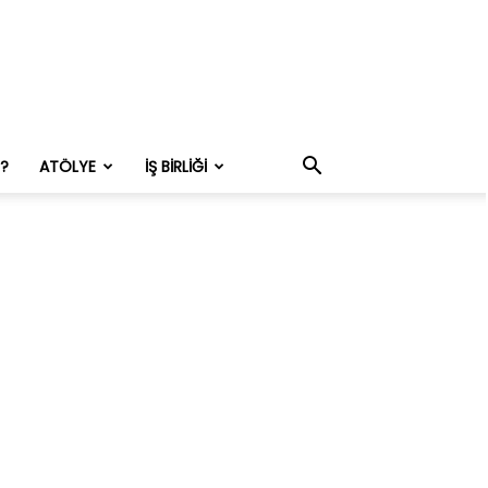
M?
ATÖLYE
İŞ BIRLIĞI