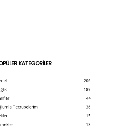
OPÜLER KATEGORİLER
enel
206
ğlık
189
rifler
44
ğlumla Tecrübelerim
36
kler
15
kmekler
13