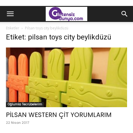
Etiketler
Pilsan toys city beylikdüzü
Etiket: pilsan toys city beylikdüzü
Oğlumla Tecrübelerim
PİLSAN WESTERN ÇİT YORUMLARIM
22 Nisan 2017