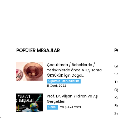
POPÜLER MESAJLAR
P
Çocuklarda / Bebeklerde /
G
Yetişkinlerde önce ATEŞ sonra
Sa
ÖKSÜRÜK İçin Doğal...
Oğlumla Tecrübelerim
Ta
11 Ocak 2022
O
Prof. Dr. Alişan Yıldıran ve Aşı
Ke
Gerçekleri
E
Genel
26 Şubat 2021
S