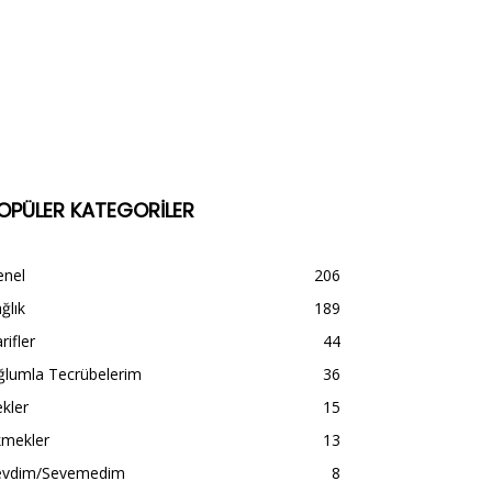
OPÜLER KATEGORİLER
enel
206
ğlık
189
rifler
44
ğlumla Tecrübelerim
36
kler
15
kmekler
13
evdim/Sevemedim
8