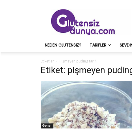
Glutensiz
Merih
ve
Onun
Sağlık
Deneyimleri
NEDEN GLUTENSIZ?
TARIFLER
SEVDI
–
Glutensizdunya.com
Etiketler
Pişmeyen puding tarifi
Etiket: pişmeyen puding
Genel