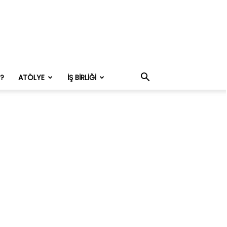
M?
ATÖLYE
İŞ BIRLIĞI