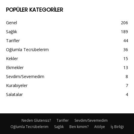
POPÜLER KATEGORİLER
Genel
206
Sağlık
189
Tarifler
44
Oğlumla Tecrübelerim
36
Kekler
15
Ekmekler
13
Sevdim/Sevemedim
8
Kurabiyeler
7
Salatalar
4
Neden Glutensiz?
Tarifler
Sevdim/Sevemedim
Oğlumla Tecrübelerim
Sağlık
Ben kimim?
Atölye
İş Birliği