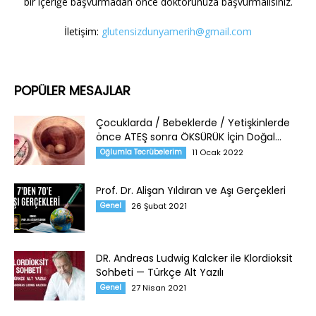
bir içeriğe başvurmadan önce doktorunuza başvurmalısınız.
İletişim:
glutensizdunyamerih@gmail.com
POPÜLER MESAJLAR
Çocuklarda / Bebeklerde / Yetişkinlerde
önce ATEŞ sonra ÖKSÜRÜK İçin Doğal...
Oğlumla Tecrübelerim
11 Ocak 2022
Prof. Dr. Alişan Yıldıran ve Aşı Gerçekleri
Genel
26 Şubat 2021
DR. Andreas Ludwig Kalcker ile Klordioksit
Sohbeti — Türkçe Alt Yazılı
Genel
27 Nisan 2021