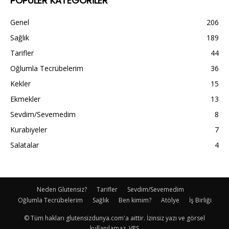
POPÜLER KATEGORİLER
Genel
206
Sağlık
189
Tarifler
44
Oğlumla Tecrübelerim
36
Kekler
15
Ekmekler
13
Sevdim/Sevemedim
8
Kurabiyeler
7
Salatalar
4
Neden Glutensiz?
Tarifler
Sevdim/Sevemedim
Oğlumla Tecrübelerim
Sağlık
Ben kimim?
Atölye
İş Birliği
© Tüm hakları glutensizdunya.com'a aittir. İzinsiz yazı ve görsel
kullanılamaz. VPS