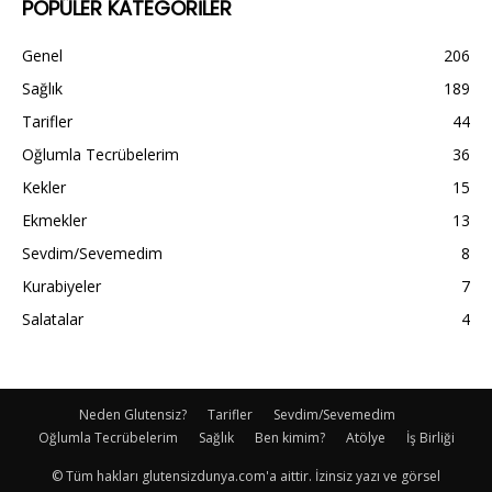
POPÜLER KATEGORİLER
Genel
206
Sağlık
189
Tarifler
44
Oğlumla Tecrübelerim
36
Kekler
15
Ekmekler
13
Sevdim/Sevemedim
8
Kurabiyeler
7
Salatalar
4
Neden Glutensiz?
Tarifler
Sevdim/Sevemedim
Oğlumla Tecrübelerim
Sağlık
Ben kimim?
Atölye
İş Birliği
© Tüm hakları glutensizdunya.com'a aittir. İzinsiz yazı ve görsel