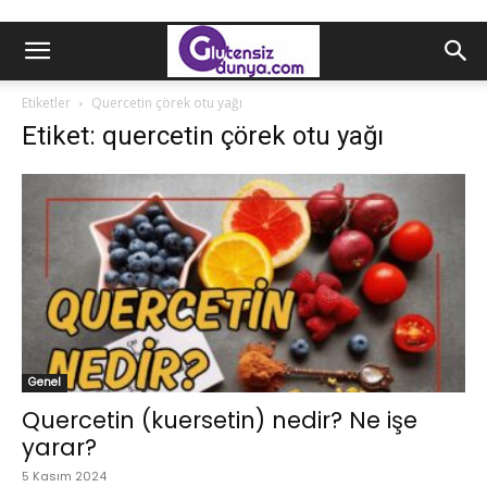
Etiketler
Quercetin çörek otu yağı
Etiket: quercetin çörek otu yağı
Genel
Quercetin (kuersetin) nedir? Ne işe
yarar?
5 Kasım 2024