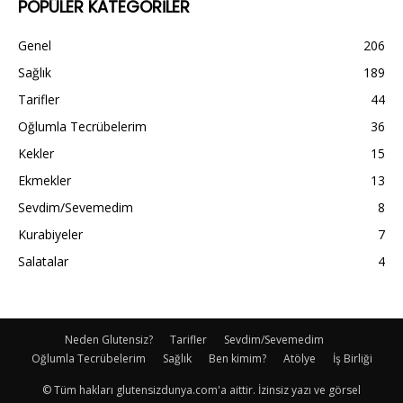
POPÜLER KATEGORİLER
Genel
206
Sağlık
189
Tarifler
44
Oğlumla Tecrübelerim
36
Kekler
15
Ekmekler
13
Sevdim/Sevemedim
8
Kurabiyeler
7
Salatalar
4
Neden Glutensiz?
Tarifler
Sevdim/Sevemedim
Oğlumla Tecrübelerim
Sağlık
Ben kimim?
Atölye
İş Birliği
© Tüm hakları glutensizdunya.com'a aittir. İzinsiz yazı ve görsel