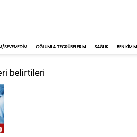
M/SEVEMEDIM
OĞLUMLA TECRÜBELERIM
SAĞLIK
BEN KIMI
i belirtileri