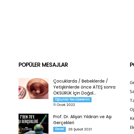
POPÜLER MESAJLAR
P
Çocuklarda / Bebeklerde /
G
Yetişkinlerde önce ATEŞ sonra
Sa
ÖKSÜRÜK İçin Doğal...
Oğlumla Tecrübelerim
Ta
11 Ocak 2022
O
Prof. Dr. Alişan Yıldıran ve Aşı
Ke
Gerçekleri
E
Genel
26 Şubat 2021