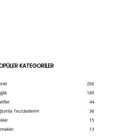
OPÜLER KATEGORİLER
enel
206
ğlık
189
rifler
44
ğlumla Tecrübelerim
36
kler
15
kmekler
13