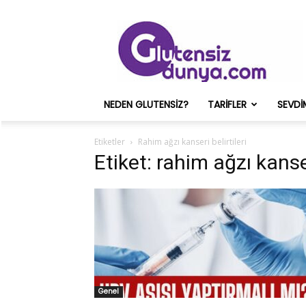
Glutensiz
Merih
ve
Onun
Sağlık
Deneyimleri
NEDEN GLUTENSIZ?
TARIFLER
SEVDI
–
Glutensizdunya.com
Etiketler
Rahim ağzı kanseri belirtileri
Etiket: rahim ağzı kanser
Genel