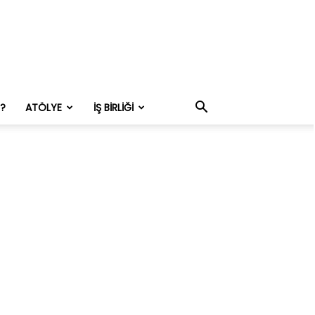
M?
ATÖLYE
İŞ BIRLIĞI