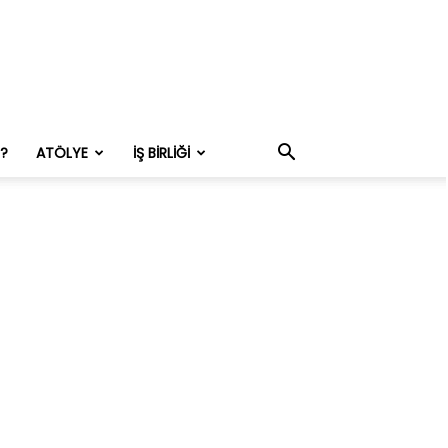
M?
ATÖLYE
İŞ BIRLIĞI