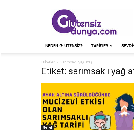
Glutensiz
Merih
ve
Onun
Sağlık
Deneyimleri
NEDEN GLUTENSIZ?
TARIFLER
SEVDI
–
Glutensizdunya.com
Etiketler
Sarımsaklı yağ ateş
Etiket: sarımsaklı yağ a
Genel