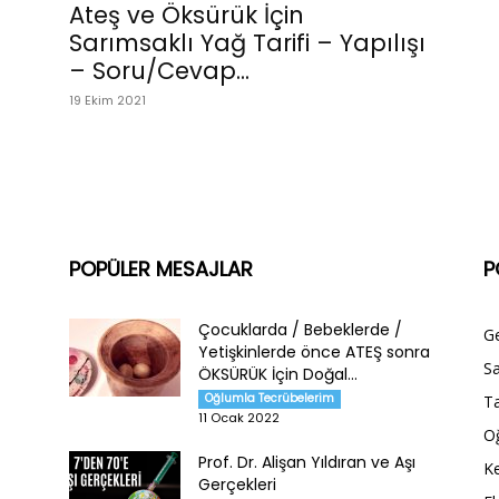
Ateş ve Öksürük İçin
Sarımsaklı Yağ Tarifi – Yapılışı
– Soru/Cevap...
19 Ekim 2021
POPÜLER MESAJLAR
P
Çocuklarda / Bebeklerde /
G
Yetişkinlerde önce ATEŞ sonra
Sa
ÖKSÜRÜK İçin Doğal...
Oğlumla Tecrübelerim
Ta
11 Ocak 2022
O
Prof. Dr. Alişan Yıldıran ve Aşı
Ke
Gerçekleri