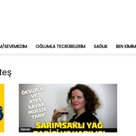
M/SEVEMEDIM
OĞLUMLA TECRÜBELERIM
SAĞLIK
BEN KIMI
teş
Genel