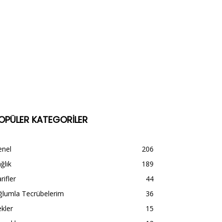
OPÜLER KATEGORİLER
enel
206
ğlık
189
rifler
44
ğlumla Tecrübelerim
36
kler
15