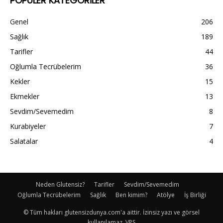
POPÜLER KATEGORİLER
Genel
206
Sağlık
189
Tarifler
44
Oğlumla Tecrübelerim
36
Kekler
15
Ekmekler
13
Sevdim/Sevemedim
8
Kurabiyeler
7
Salatalar
4
Neden Glutensiz?
Tarifler
Sevdim/Sevemedim
Oğlumla Tecrübelerim
Sağlık
Ben kimim?
Atölye
İş Birliği
© Tüm hakları glutensizdunya.com'a aittir. İzinsiz yazı ve görsel
kullanılamaz. VPS