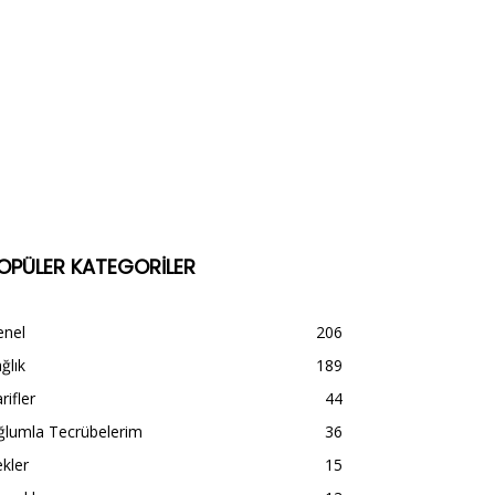
OPÜLER KATEGORİLER
enel
206
ğlık
189
rifler
44
ğlumla Tecrübelerim
36
kler
15