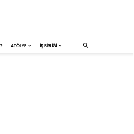
M?
ATÖLYE
İŞ BIRLIĞI