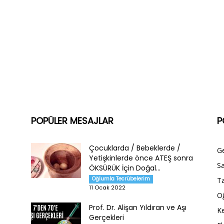
a
POPÜLER MESAJLAR
P
Çocuklarda / Bebeklerde /
G
Yetişkinlerde önce ATEŞ sonra
Sa
ÖKSÜRÜK İçin Doğal...
Oğlumla Tecrübelerim
Ta
11 Ocak 2022
O
Prof. Dr. Alişan Yıldıran ve Aşı
Ke
Gerçekleri