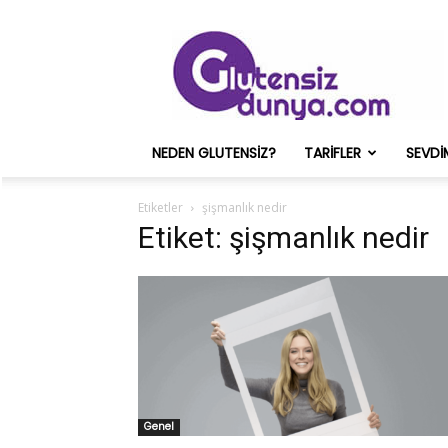
Glutensiz
Merih
ve
Onun
Sağlık
Deneyimleri
NEDEN GLUTENSIZ?
TARIFLER
SEVDI
–
Glutensizdunya.com
Etiketler
şişmanlık nedir
Etiket: şişmanlık nedir
Genel