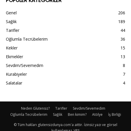
POPÜLER KATEGORİLER
Genel
206
Sağlık
189
Tarifler
44
Oğlumla Tecrübelerim
36
Kekler
15
Ekmekler
13
Sevdim/Sevemedim
8
Kurabiyeler
7
Salatalar
4
Neden Glutensiz?
Tarifler
Sevdim/Sevemedim
Oğlumla Tecrübelerim
Sağlık
Ben kimim?
Atölye
İş Birliği
© Tüm hakları glutensizdunya.com'a aittir. İzinsiz yazı ve görsel
kullanılamaz. VPS