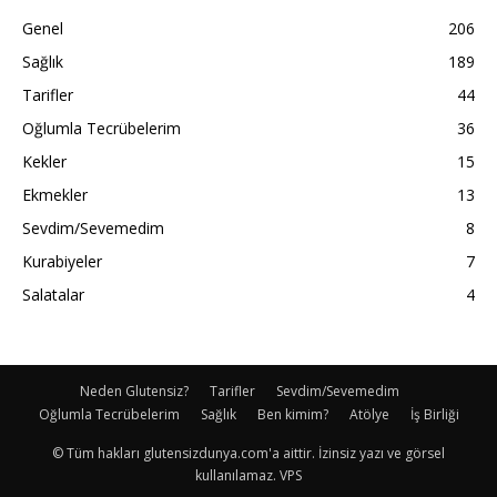
Genel
206
Sağlık
189
Tarifler
44
Oğlumla Tecrübelerim
36
Kekler
15
Ekmekler
13
Sevdim/Sevemedim
8
Kurabiyeler
7
Salatalar
4
Neden Glutensiz?
Tarifler
Sevdim/Sevemedim
Oğlumla Tecrübelerim
Sağlık
Ben kimim?
Atölye
İş Birliği
© Tüm hakları glutensizdunya.com'a aittir. İzinsiz yazı ve görsel
kullanılamaz. VPS