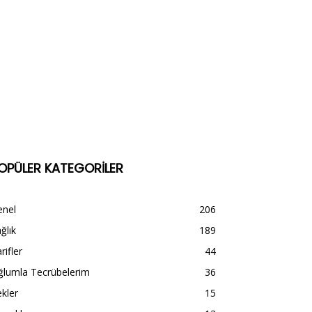
OPÜLER KATEGORİLER
enel
206
ğlık
189
rifler
44
ğlumla Tecrübelerim
36
kler
15