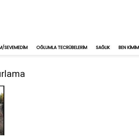
M/SEVEMEDIM
OĞLUMLA TECRÜBELERIM
SAĞLIK
BEN KIMI
zırlama