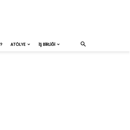
M?
ATÖLYE
İŞ BIRLIĞI