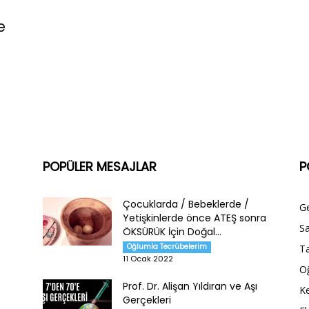
e
POPÜLER MESAJLAR
P
Çocuklarda / Bebeklerde /
G
Yetişkinlerde önce ATEŞ sonra
Sa
ÖKSÜRÜK İçin Doğal...
Oğlumla Tecrübelerim
Ta
11 Ocak 2022
O
Prof. Dr. Alişan Yıldıran ve Aşı
Ke
Gerçekleri