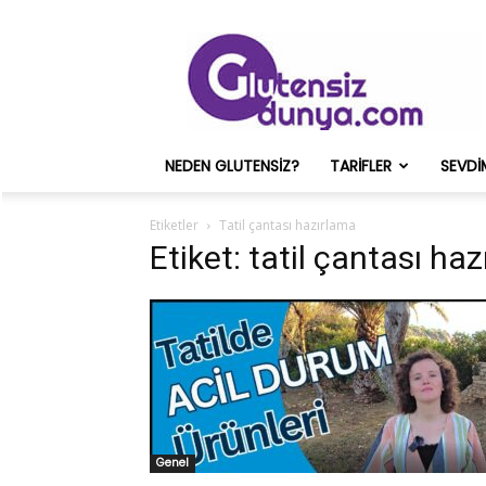
Glutensiz
Merih
ve
Onun
Sağlık
Deneyimleri
NEDEN GLUTENSIZ?
TARIFLER
SEVDI
–
Glutensizdunya.com
Etiketler
Tatil çantası hazırlama
Etiket: tatil çantası ha
Genel