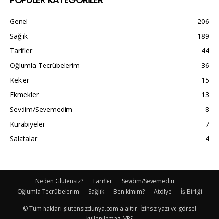
POPÜLER KATEGORİLER
Genel
206
Sağlık
189
Tarifler
44
Oğlumla Tecrübelerim
36
Kekler
15
Ekmekler
13
Sevdim/Sevemedim
8
Kurabiyeler
7
Salatalar
4
Neden Glutensiz?
Tarifler
Sevdim/Sevemedim
Oğlumla Tecrübelerim
Sağlık
Ben kimim?
Atölye
İş Birliği
© Tüm hakları glutensizdunya.com'a aittir. İzinsiz yazı ve görsel
kullanılamaz. VPS