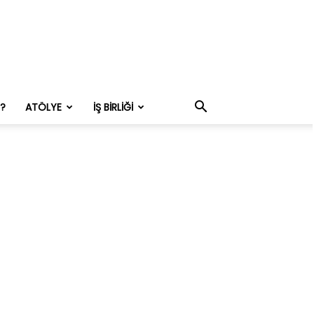
M?
ATÖLYE
İŞ BIRLIĞI