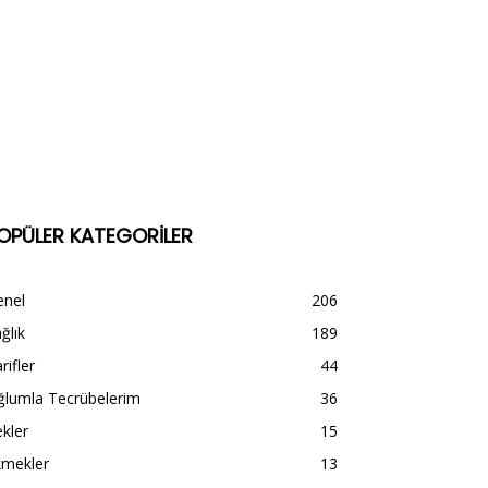
OPÜLER KATEGORİLER
enel
206
ğlık
189
rifler
44
ğlumla Tecrübelerim
36
kler
15
kmekler
13