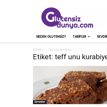
Glutensiz
Merih
ve
Onun
Sağlık
Deneyimleri
NEDEN GLUTENSIZ?
TARIFLER
SEVDI
–
Glutensizdunya.com
Etiketler
Teff unu kurabiye
Etiket: teff unu kurabiy
Ekmekler