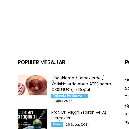
POPÜLER MESAJLAR
P
Çocuklarda / Bebeklerde /
G
Yetişkinlerde önce ATEŞ sonra
Sa
ÖKSÜRÜK İçin Doğal...
Oğlumla Tecrübelerim
Ta
11 Ocak 2022
O
Prof. Dr. Alişan Yıldıran ve Aşı
Ke
Gerçekleri
E
Genel
26 Şubat 2021