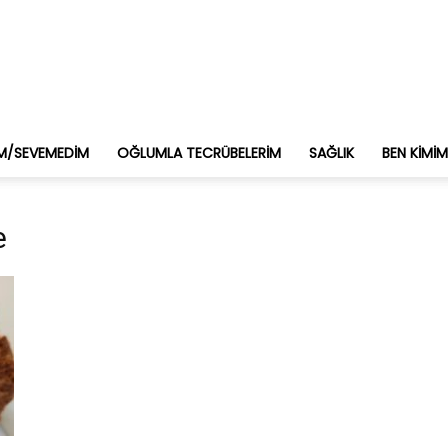
M/SEVEMEDIM
OĞLUMLA TECRÜBELERIM
SAĞLIK
BEN KIMI
e