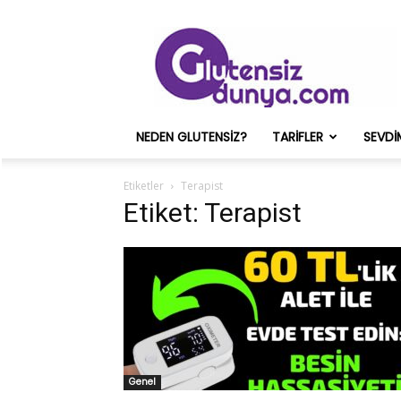
Glutensiz
Merih
ve
Onun
Sağlık
Deneyimleri
NEDEN GLUTENSIZ?
TARIFLER
SEVDI
–
Glutensizdunya.com
Etiketler
Terapist
Etiket: Terapist
Genel