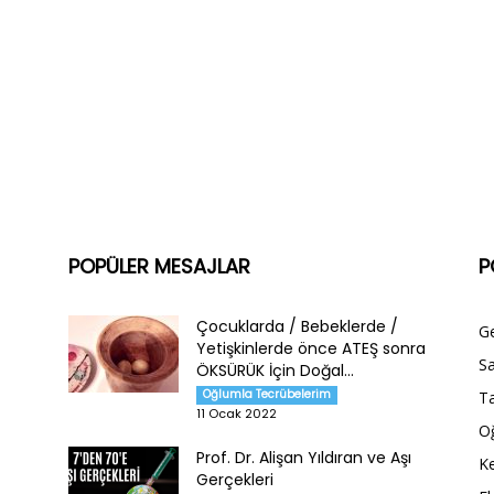
POPÜLER MESAJLAR
P
Çocuklarda / Bebeklerde /
G
Yetişkinlerde önce ATEŞ sonra
Sa
ÖKSÜRÜK İçin Doğal...
Oğlumla Tecrübelerim
Ta
11 Ocak 2022
O
Prof. Dr. Alişan Yıldıran ve Aşı
Ke
Gerçekleri