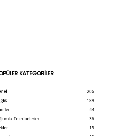
OPÜLER KATEGORİLER
enel
206
ğlık
189
rifler
44
ğlumla Tecrübelerim
36
kler
15