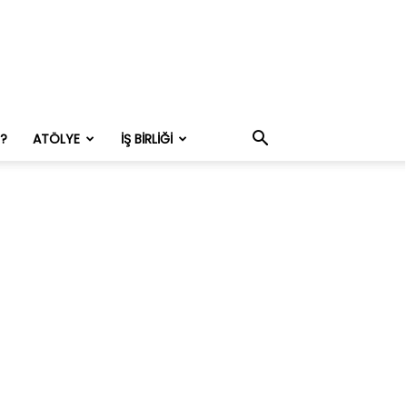
M?
ATÖLYE
İŞ BIRLIĞI