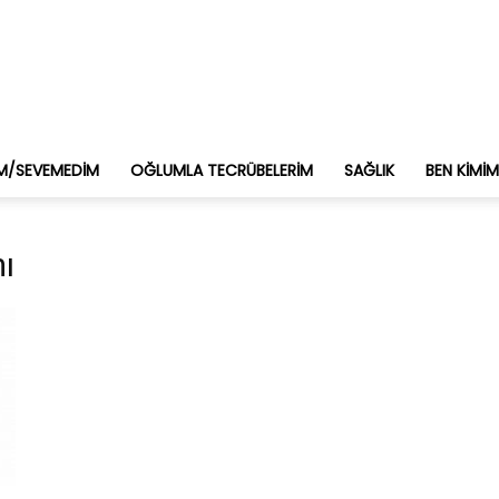
M/SEVEMEDIM
OĞLUMLA TECRÜBELERIM
SAĞLIK
BEN KIMI
mı