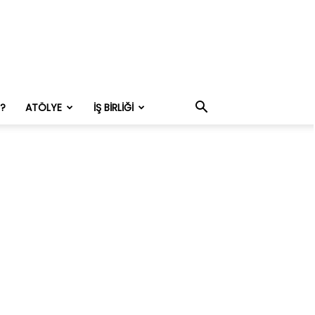
M?
ATÖLYE
İŞ BIRLIĞI