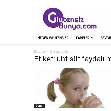
Glutensiz
Merih
ve
Onun
Sağlık
Deneyimleri
NEDEN GLUTENSIZ?
TARIFLER
SEVDI
–
Glutensizdunya.com
Etiketler
Uht süt faydalı mı
Etiket: uht süt faydalı 
Genel