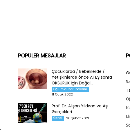
POPÜLER MESAJLAR
P
Çocuklarda / Bebeklerde /
G
Yetişkinlerde önce ATEŞ sonra
Sa
ÖKSÜRÜK İçin Doğal...
Oğlumla Tecrübelerim
Ta
11 Ocak 2022
O
Prof. Dr. Alişan Yıldıran ve Aşı
Ke
Gerçekleri
E
Genel
26 Şubat 2021
S