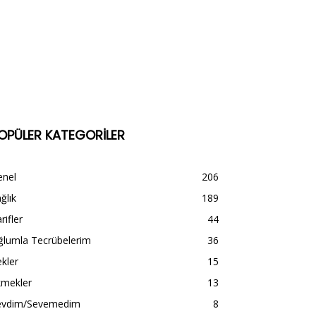
OPÜLER KATEGORİLER
enel
206
ğlık
189
rifler
44
ğlumla Tecrübelerim
36
kler
15
kmekler
13
evdim/Sevemedim
8