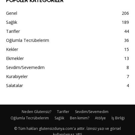
POPÜLER KATEGORİLER
Genel
206
Sağlık
189
Tarifler
44
Oğlumla Tecrübelerim
36
Kekler
15
Ekmekler
13
Sevdim/Sevemedim
8
Kurabiyeler
7
Salatalar
4
Neden Glutensiz?
Tarifler
Sevdim/Sevemedim
Oğlumla Tecrübelerim
Sağlık
Ben kimim?
Atölye
İş Birliği
© Tüm hakları glutensizdunya.com'a aittir. İzinsiz yazı ve görsel
kullanılamaz. VPS