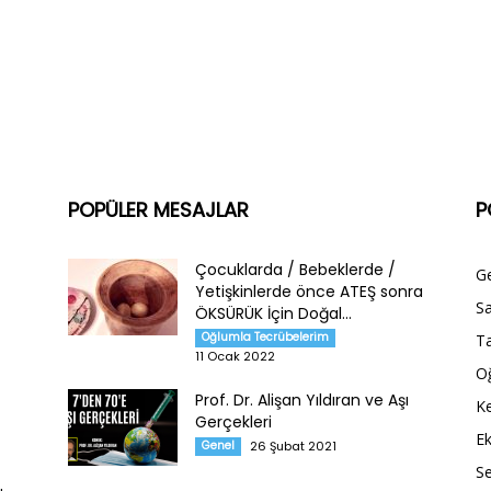
POPÜLER MESAJLAR
P
Çocuklarda / Bebeklerde /
G
Yetişkinlerde önce ATEŞ sonra
Sa
ÖKSÜRÜK İçin Doğal...
Oğlumla Tecrübelerim
Ta
11 Ocak 2022
O
Prof. Dr. Alişan Yıldıran ve Aşı
Ke
Gerçekleri
E
Genel
26 Şubat 2021
S