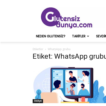
Glutensiz
Merih
ve
Onun
Sağlık
Deneyimleri
NEDEN GLUTENSIZ?
TARIFLER
SEVDI
–
Glutensizdunya.com
Etiketler
WhatsApp grubu
Etiket: WhatsApp grub
Atölye