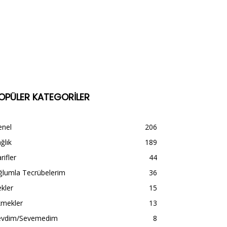
OPÜLER KATEGORİLER
enel
206
ğlık
189
rifler
44
ğlumla Tecrübelerim
36
kler
15
kmekler
13
evdim/Sevemedim
8