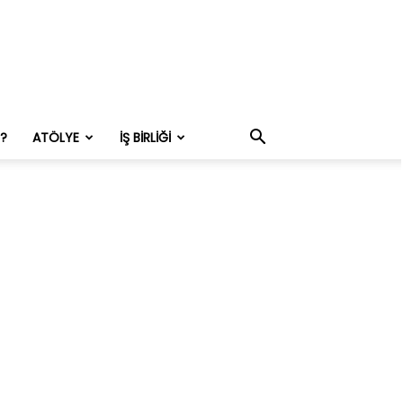
M?
ATÖLYE
İŞ BIRLIĞI