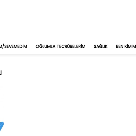
M/SEVEMEDIM
OĞLUMLA TECRÜBELERIM
SAĞLIK
BEN KIMI
u