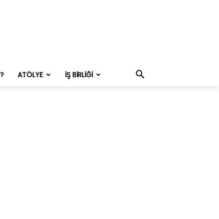
M?
ATÖLYE
İŞ BIRLIĞI