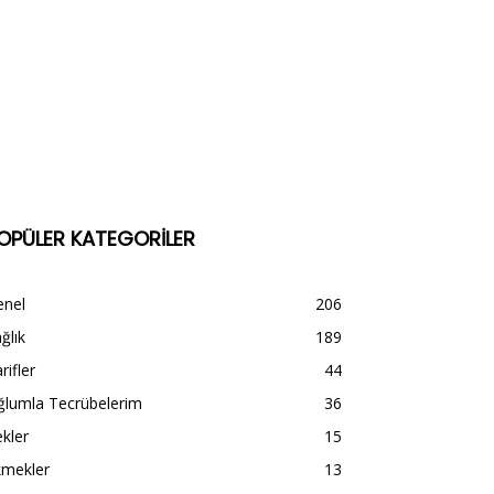
OPÜLER KATEGORİLER
enel
206
ğlık
189
rifler
44
ğlumla Tecrübelerim
36
kler
15
kmekler
13