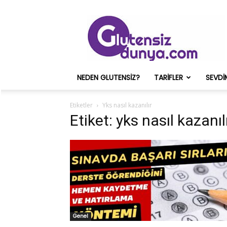
Glutensiz
Merih
ve
Onun
Sağlık
Deneyimleri
NEDEN GLUTENSIZ?
TARIFLER
SEVDI
–
Glutensizdunya.com
Etiketler
Yks nasıl kazanılır
Etiket: yks nasıl kazanıl
Genel