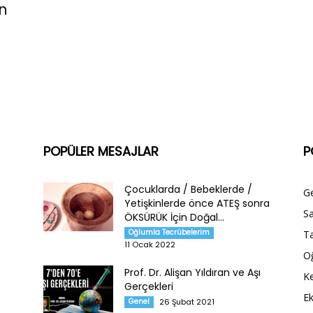
n
POPÜLER MESAJLAR
P
Çocuklarda / Bebeklerde /
G
Yetişkinlerde önce ATEŞ sonra
Sa
ÖKSÜRÜK İçin Doğal...
Oğlumla Tecrübelerim
Ta
11 Ocak 2022
O
Prof. Dr. Alişan Yıldıran ve Aşı
Ke
Gerçekleri
E
Genel
26 Şubat 2021