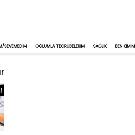
M/SEVEMEDIM
OĞLUMLA TECRÜBELERIM
SAĞLIK
BEN KIMI
ır