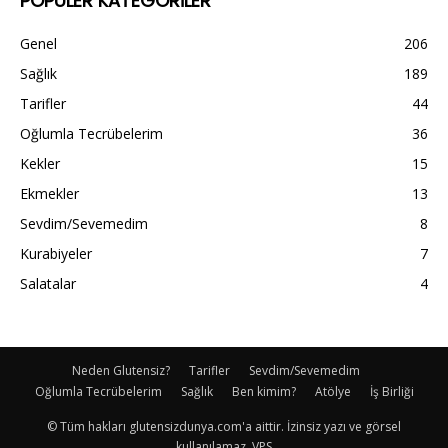
POPÜLER KATEGORİLER
Genel
206
Sağlık
189
Tarifler
44
Oğlumla Tecrübelerim
36
Kekler
15
Ekmekler
13
Sevdim/Sevemedim
8
Kurabiyeler
7
Salatalar
4
Neden Glutensiz?
Tarifler
Sevdim/Sevemedim
Oğlumla Tecrübelerim
Sağlık
Ben kimim?
Atölye
İş Birliği
© Tüm hakları glutensizdunya.com'a aittir. İzinsiz yazı ve görsel
kullanılamaz. VPS