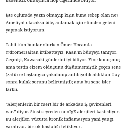
bademcik olmayınca hop ciğerimde bitiyor.
İşte oğlumda yazın olmayıp kışın buna sebep olan ne?
Ameliyat olacaksa bile, anlamak için elimden geleni
yapmak istiyorum.
Tabii tüm bunlar olurken Ömer Hocamla
@dromersaltan irtibattayız. Kaan’ın bünyeyi tanıyor.
Geçmişi, Kawasaki günlerini iyi biliyor. Yine konuşmuş
ama testin elzem olduğunu düşünmemiştik geçen sene
(zatürre başlangıcı yakalanıp antibiyotik aldıktan 2 ay
sonra kulak sorunu belirtmişti); ama bu sene işler
farklı.
“Alerjenlerin bir mert bir de arkadan iş çevirenleri
var.” diyor. Sinsi seyreden nonIgE alerjileri kastediyor.
Bu alerjiler, vücutta kronik inflamasyon yani yangı
yaratıyor, birçok hastalığı tetikliyor.