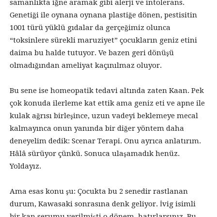
samanlıkta iğne aramak gibi alerji ve intolerans.
Genetiği ile oynana oynana plastiğe dönen, pestisitin
1001 türü yüklü gıdalar da gerçeğimiz olunca
“toksinlere sürekli maruziyet” çocukların geniz etini
daima bu halde tutuyor. Ve bazen geri dönüşü
olmadığından ameliyat kaçınılmaz oluyor.
Bu sene ise homeopatik tedavi altında zaten Kaan. Pek
çok konuda ilerleme kat ettik ama geniz eti ve apne ile
kulak ağrısı birleşince, uzun vadeyi beklemeye mecal
kalmayınca onun yanında bir diğer yöntem daha
deneyelim dedik: Scenar Terapi. Onu ayrıca anlatırım.
Hâlâ sürüyor çünkü. Sonuca ulaşamadık henüz.
Yoldayız.
Ama esas konu şu: Çocukta bu 2 senedir rastlanan
durum, Kawasaki sonrasına denk geliyor. İvig isimli
bir kan serumu verilmişti o dönem, hatırlarsınız. Bu