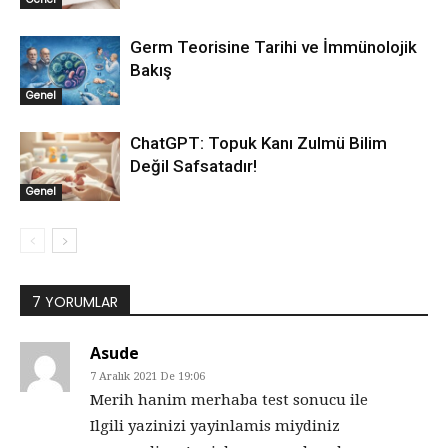
Germ Teorisine Tarihi ve İmmünolojik
Bakış
Genel
ChatGPT: Topuk Kanı Zulmü Bilim
Değil Safsatadır!
Genel
7 YORUMLAR
Asude
7 Aralık 2021 De 19:06
Merih hanim merhaba test sonucu ile
Ilgili yazinizi yayinlamis miydiniz