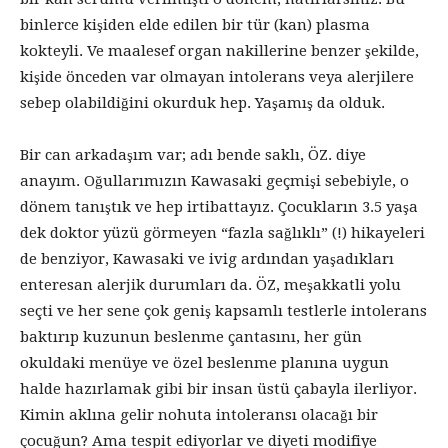
binlerce kişiden elde edilen bir tür (kan) plasma
kokteyli. Ve maalesef organ nakillerine benzer şekilde,
kişide önceden var olmayan intolerans veya alerjilere
sebep olabildiğini okurduk hep. Yaşamış da olduk.
Bir can arkadaşım var; adı bende saklı, ÖZ. diye
anayım. Oğullarımızın Kawasaki geçmişi sebebiyle, o
dönem tanıştık ve hep irtibattayız. Çocukların 3.5 yaşa
dek doktor yüzü görmeyen “fazla sağlıklı” (!) hikayeleri
de benziyor, Kawasaki ve ivig ardından yaşadıkları
enteresan alerjik durumları da. ÖZ, meşakkatli yolu
seçti ve her sene çok geniş kapsamlı testlerle intolerans
baktırıp kuzunun beslenme çantasını, her gün
okuldaki menüye ve özel beslenme planına uygun
halde hazırlamak gibi bir insan üstü çabayla ilerliyor.
Kimin aklına gelir nohuta intoleransı olacağı bir
çocuğun? Ama tespit ediyorlar ve diyeti modifiye