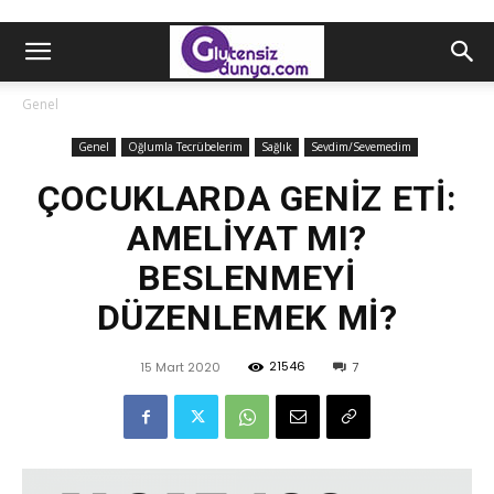
Genel
Genel
Oğlumla Tecrübelerim
Sağlık
Sevdim/Sevemedim
ÇOCUKLARDA GENİZ ETİ:
AMELİYAT MI?
BESLENMEYİ
DÜZENLEMEK Mİ?
21546
15 Mart 2020
7