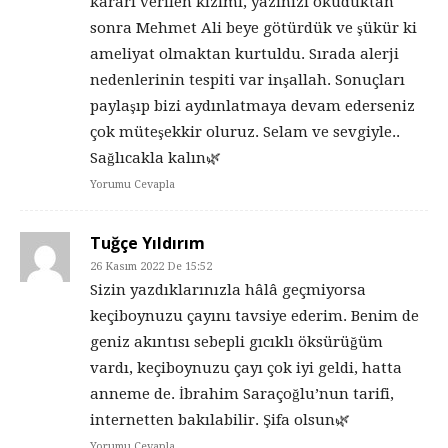
kararı verilen kızımı, yazınızı okuduktan
sonra Mehmet Ali beye götürdük ve şükür ki
ameliyat olmaktan kurtuldu. Sırada alerji
nedenlerinin tespiti var inşallah. Sonuçları
paylaşıp bizi aydınlatmaya devam ederseniz
çok müteşekkir oluruz. Selam ve sevgiyle..
Sağlıcakla kalın🌿
Yorumu Cevapla
Tuğçe Yıldırım
26 Kasım 2022 De 15:52
Sizin yazdıklarınızla hâlâ geçmiyorsa
keçiboynuzu çayını tavsiye ederim. Benim de
geniz akıntısı sebepli gıcıklı öksürüğüm
vardı, keçiboynuzu çayı çok iyi geldi, hatta
anneme de. İbrahim Saraçoğlu’nun tarifi,
internetten bakılabilir. Şifa olsun🌿
Yorumu Cevapla