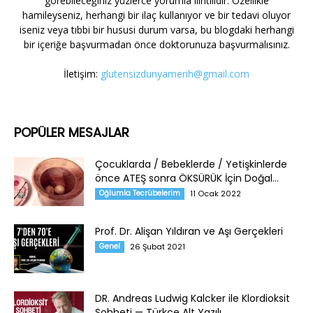
görebileceğiniz yüzlerce yorumla ilintilidir. Özellikle
hamileyseniz, herhangi bir ilaç kullanıyor ve bir tedavi oluyor
iseniz veya tıbbi bir hususi durum varsa, bu blogdaki herhangi
bir içeriğe başvurmadan önce doktorunuza başvurmalısınız.
İletişim:
glutensizdunyamerih@gmail.com
POPÜLER MESAJLAR
Çocuklarda / Bebeklerde / Yetişkinlerde
önce ATEŞ sonra ÖKSÜRÜK İçin Doğal...
Oğlumla Tecrübelerim
11 Ocak 2022
Prof. Dr. Alişan Yıldıran ve Aşı Gerçekleri
Genel
26 Şubat 2021
DR. Andreas Ludwig Kalcker ile Klordioksit
Sohbeti — Türkçe Alt Yazılı