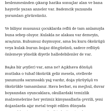
beslenmesinden çıkarıp harika sonuçlar alan ve bana
hayretle yazan anneler var. Bademcik yazısında
yorumları görürsünüz.
Ve biliyor musunuz çocuklarda reflü de tam anlamıyla
buna sebep oluyor. Kulakla ne alakası var demeyin,
araştırın. Ruhumuz duymuyor, ama bu kuru öksürüğü
veya kulak-burun-boğaz döngüsünü, sadece reflüyü
önlemeye yönelik diyetle halledebilenler de var.
Başka bir şey(ler) var, ama ne? Açıkhava dönüşü
mutlaka o tuhaf öksürük gelir mesela, otellerde
yanımızda sarımsaklı yağ vardır, doğa yürüyüşü vs
öksürükle tamamlanır. Hava berbat, su meçhul, duvar
boyasından oyuncaklara, okullardaki temizlik
malzemelerine her yerimiz kimyasallarla çevrili, yeni
doğanlarda ağır metal tespit edilen dünyada