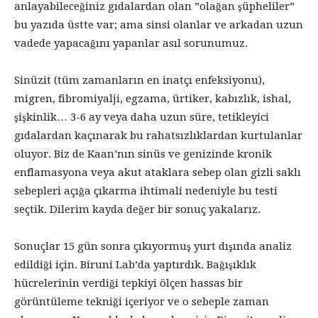
anlayabileceğiniz gıdalardan olan ”olağan şüpheliler”
bu yazıda üstte var; ama sinsi olanlar ve arkadan uzun
vadede yapacağını yapanlar asıl sorunumuz.
Sinüzit (tüm zamanların en inatçı enfeksiyonu),
migren, fibromiyalji, egzama, ürtiker, kabızlık, ishal,
şişkinlik… 3-6 ay veya daha uzun süre, tetikleyici
gıdalardan kaçınarak bu rahatsızlıklardan kurtulanlar
oluyor. Biz de Kaan’nın sinüs ve genizinde kronik
enflamasyona veya akut ataklara sebep olan gizli saklı
sebepleri açığa çıkarma ihtimali nedeniyle bu testi
seçtik. Dilerim kayda değer bir sonuç yakalarız.
Sonuçlar 15 gün sonra çıkıyormuş yurt dışında analiz
edildiği için. Biruni Lab’da yaptırdık. Bağışıklık
hücrelerinin verdiği tepkiyi ölçen hassas bir
görüntüleme tekniği içeriyor ve o sebeple zaman