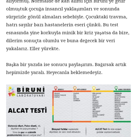
alıyormuş. Normalde de kan alımı için Biruni’ye gelir
olmuştuk çocuğa insancıl yaklaşımları ve sonunda
sürprizle gönül almaları sebebiyle. Çocuktaki travma,
hatrı sayılır bazı hastanelerin eseri çünkü. Bu test
esnasında yine korkuyla minik bir kriz yaşatsa da bize,
dilerim sonuçta olumlu ve buna değecek bir veri
yakalarız. Eller yürekte.
Başka bir yazıda ise sonucu paylaşırım. Bağırsak artık
hepimizde yaralı. Heyecanla beklemedeyiz.