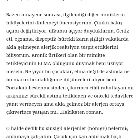
Bazen muayene sonrası, ilgilendiği diğer miniklerin
hikâyelerini dinlemeyi önemsiyorum. Çünkü bakış
açımı değiştiriyor, ufkumu açıyor duyduklarım. Geniz
eti, egzama, dispeptik (sürekli karın şişliği) vakalarda
akla gelmeyen alerjik reaksiyon tespit ettiklerini
biliyorum. Kronik ürtikeri olan bir minikte
tetikleyicinin ELMA olduğunu duymak beni üzüyor
mesela. Ne yiyor bu çocuklar, elma değil de aslında ne
bu maruz bırakıldığımız düşünceleri alıyor beni.
Portakalı beslenmesinden çıkarınca cildi rahatlayan mı
ararsınız; sürekli astımı tetiklenen ve önceki tedavilere
yanıt vermeyen ama akla gelmez bir alerjen ortaya
çıkıverince yatışan mı…Hakikaten roman.
O halde dedik bu sinsigil alerjenler (nonIgE) nelermiş
anlamaya çalışalım. Çocuk için kan aldırmak başlı