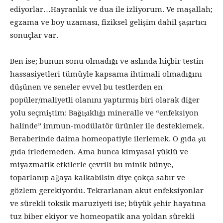
ediyorlar…Hayranlık ve dua ile izliyorum. Ve maşallah;
egzama ve boy uzaması, fiziksel gelişim dahil şaşırtıcı
sonuçlar var.
Ben ise; bunun sonu olmadığı ve aslında hiçbir testin
hassasiyetleri tümüyle kapsama ihtimali olmadığını
düşünen ve seneler evvel bu testlerden en
popüler/maliyetli olanını yaptırmış biri olarak diğer
yolu seçmiştim: Bağışıklığı mineralle ve “enfeksiyon
halinde” immun-modülatör ürünler ile desteklemek.
Beraberinde daima homeopatiyle ilerlemek. O gıda şu
gıda irledemeden. Ama bunca kimyasal yüklü ve
miyazmatik etkilerle çevrili bu minik bünye,
toparlanıp ağaya kalkabilsin diye çokça sabır ve
gözlem gerekiyordu. Tekrarlanan akut enfeksiyonlar
ve sürekli toksik maruziyeti ise; büyük şehir hayatına
tuz biber ekiyor ve homeopatik ana yoldan sürekli