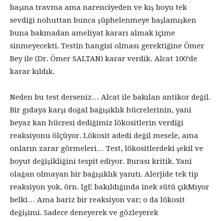
başına travma ama narenciyeden ve kış boyu tek
sevdiği nohuttan bunca şüphelenmeye başlamışken
buna bakmadan ameliyat kararı almak içime
sinmeyecekti. Testin hangisi olması gerektiğine Ömer
Bey ile (Dr. Ömer SALTAN) karar verdik. Alcat 100’de
karar kıldık.
Neden bu test derseniz… Alcat ile bakılan antikor değil.
Bir gıdaya karşı doğal bağışıklık hücrelerinin, yani
beyaz kan hücresi dediğimiz lökositlerin verdiği
reaksiyonu ölçüyor. Lökosit adedi değil mesele, ama
onların zarar görmeleri… Test, lökositlerdeki şekil ve
boyut değişikliğini tespit ediyor. Burası kritik. Yani
olağan olmayan bir bağışıklık yanıtı. Alerjide tek tip
reaksiyon yok, örn. IgE bakıldığında inek sütü çıkMıyor
belki… Ama bariz bir reaksiyon var; o da lökosit
değişimi. Sadece deneyerek ve gözleyerek