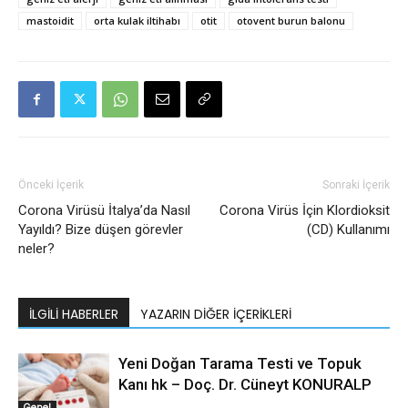
mastoidit
orta kulak iltihabı
otit
otovent burun balonu
Önceki İçerik
Sonraki İçerik
Corona Virüsü İtalya’da Nasıl
Corona Virüs İçin Klordioksit
Yayıldı? Bize düşen görevler
(CD) Kullanımı
neler?
İLGILI HABERLER
YAZARIN DIĞER İÇERIKLERI
Yeni Doğan Tarama Testi ve Topuk
Kanı hk – Doç. Dr. Cüneyt KONURALP
Genel