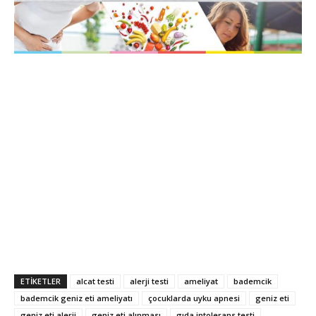
ETIKETLER
alcat testi
alerji testi
ameliyat
bademcik
bademcik geniz eti ameliyatı
çocuklarda uyku apnesi
geniz eti
geniz eti alerji
geniz eti alınması
gıda intolerans testi