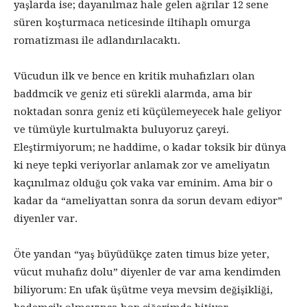
yaşlarda ise; dayanılmaz hale gelen ağrılar 12 sene
süren koşturmaca neticesinde iltihaplı omurga
romatizması ile adlandırılacaktı.
Vücudun ilk ve bence en kritik muhafızları olan
baddmcik ve geniz eti sürekli alarmda, ama bir
noktadan sonra geniz eti küçülemeyecek hale geliyor
ve tümüyle kurtulmakta buluyoruz çareyi.
Eleştirmiyorum; ne haddime, o kadar toksik bir dünya
ki neye tepki veriyorlar anlamak zor ve ameliyatın
kaçınılmaz olduğu çok vaka var eminim. Ama bir o
kadar da “ameliyattan sonra da sorun devam ediyor”
diyenler var.
Öte yandan “yaş büyüdükçe zaten timus bize yeter,
vücut muhafız dolu” diyenler de var ama kendimden
biliyorum: En ufak üşütme veya mevsim değişikliği,