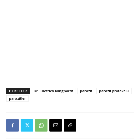
ETIKETLER
Dr . Dietrich Klinghardt
parazit
parazit protokolü
parazitler