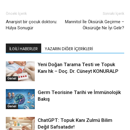
Önceki İçerik
Sonraki İçerik
Anarşist bir çocuk doktoru:
Mannitol İle Öksürük Geçirme –
Hülya Sonugür
Öksürüğe Ne İyi Gelir?
İLGILI HABERLER
YAZARIN DIĞER İÇERIKLERI
Yeni Doğan Tarama Testi ve Topuk
Kanı hk – Doç. Dr. Cüneyt KONURALP
Genel
Germ Teorisine Tarihi ve İmmünolojik
Bakış
Genel
ChatGPT: Topuk Kanı Zulmü Bilim
Değil Safsatadır!