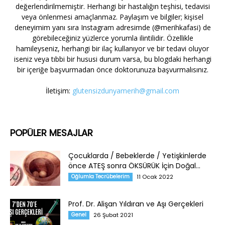
değerlendirilmemiştir. Herhangi bir hastalığın teşhisi, tedavisi
veya önlenmesi amaçlanmaz. Paylaşım ve bilgiler; kişisel
deneyimim yanı sıra Instagram adresimde (@merihkafasi) de
görebileceğiniz yüzlerce yorumla ilintilidir. Özellikle
hamileyseniz, herhangi bir ilaç kullanıyor ve bir tedavi oluyor
iseniz veya tıbbi bir hususi durum varsa, bu blogdaki herhangi
bir içeriğe başvurmadan önce doktorunuza başvurmalısınız.
İletişim:
glutensizdunyamerih@gmail.com
POPÜLER MESAJLAR
Çocuklarda / Bebeklerde / Yetişkinlerde
önce ATEŞ sonra ÖKSÜRÜK İçin Doğal...
Oğlumla Tecrübelerim
11 Ocak 2022
Prof. Dr. Alişan Yıldıran ve Aşı Gerçekleri
Genel
26 Şubat 2021