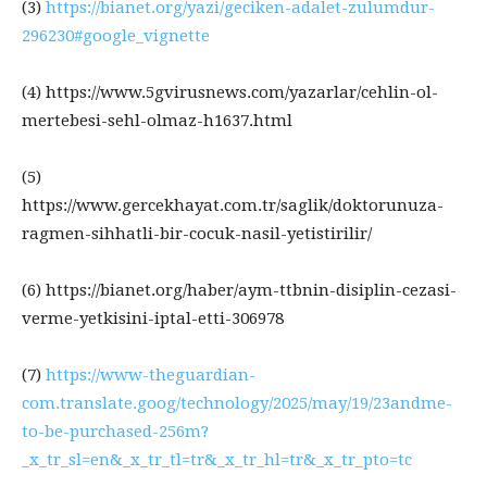
(3)
https://bianet.org/yazi/geciken-adalet-zulumdur-
296230#google_vignette
(4) https://www.5gvirusnews.com/yazarlar/cehlin-ol-
mertebesi-sehl-olmaz-h1637.html
(5)
https://www.gercekhayat.com.tr/saglik/doktorunuza-
ragmen-sihhatli-bir-cocuk-nasil-yetistirilir/
(6) https://bianet.org/haber/aym-ttbnin-disiplin-cezasi-
verme-yetkisini-iptal-etti-306978
(7)
https://www-theguardian-
com.translate.goog/technology/2025/may/19/23andme-
to-be-purchased-256m?
_x_tr_sl=en&_x_tr_tl=tr&_x_tr_hl=tr&_x_tr_pto=tc