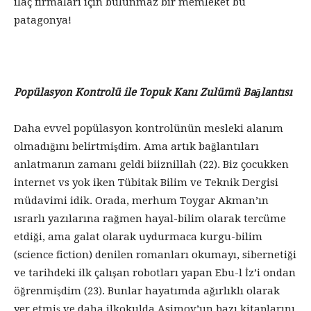
ilaç firmaları için bulunmaz bir memleket bu
patagonya!
Popülasyon Kontrolü ile Topuk Kanı Zulümü Bağlantısı
Daha evvel popülasyon kontrolünün mesleki alanım
olmadığını belirtmişdim. Ama artık bağlantıları
anlatmanın zamanı geldi biiznillah (22). Biz çocukken
internet vs yok iken Tübitak Bilim ve Teknik Dergisi
müdavimi idik. Orada, merhum Toygar Akman’ın
ısrarlı yazılarına rağmen hayal-bilim olarak tercüme
etdiği, ama galat olarak uydurmaca kurgu-bilim
(science fiction) denilen romanları okumayı, sibernetiği
ve tarihdeki ilk çalışan robotları yapan Ebu-l İz’i ondan
öğrenmişdim (23). Bunlar hayatımda ağırlıklı olarak
yer etmiş ve daha ilkokulda Asimov’un bazı kitaplarını