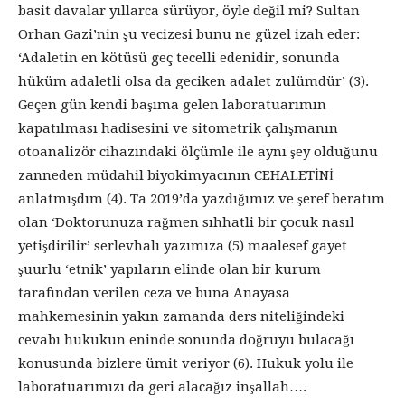
basit davalar yıllarca sürüyor, öyle değil mi? Sultan
Orhan Gazi’nin şu vecizesi bunu ne güzel izah eder:
‘Adaletin en kötüsü geç tecelli edenidir, sonunda
hüküm adaletli olsa da geciken adalet zulümdür’ (3).
Geçen gün kendi başıma gelen laboratuarımın
kapatılması hadisesini ve sitometrik çalışmanın
otoanalizör cihazındaki ölçümle ile aynı şey olduğunu
zanneden müdahil biyokimyacının CEHALETİNİ
anlatmışdım (4). Ta 2019’da yazdığımız ve şeref beratım
olan ‘Doktorunuza rağmen sıhhatli bir çocuk nasıl
yetişdirilir’ serlevhalı yazımıza (5) maalesef gayet
şuurlu ‘etnik’ yapıların elinde olan bir kurum
tarafından verilen ceza ve buna Anayasa
mahkemesinin yakın zamanda ders niteliğindeki
cevabı hukukun eninde sonunda doğruyu bulacağı
konusunda bizlere ümit veriyor (6). Hukuk yolu ile
laboratuarımızı da geri alacağız inşallah….