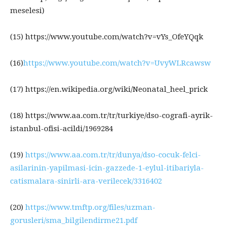
meselesi)
(15) https://www.youtube.com/watch?v=vYs_OfeYQqk
(16)
https://www.youtube.com/watch?v=UvyWLRcawsw
(17) https://en.wikipedia.org/wiki/Neonatal_heel_prick
(18) https://www.aa.com.tr/tr/turkiye/dso-cografi-ayrik-
istanbul-ofisi-acildi/1969284
(19)
https://www.aa.com.tr/tr/dunya/dso-cocuk-felci-
asilarinin-yapilmasi-icin-gazzede-1-eylul-itibariyla-
catismalara-sinirli-ara-verilecek/3316402
(20)
https://www.tmftp.org/files/uzman-
gorusleri/sma_bilgilendirme21.pdf