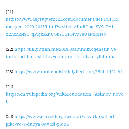
(21)
https://www.degruyterbrill.com/document/doi/10.1515/
medgen-2020-2033/html?srsltid=AfmBOoq_YV9dZAL-
xkAfukNSU_qP5jz3ZhUGb2U51C4yh8eUaPtlpHe0
(22)
https://lilliputian.me/2018/03/immunogenetik-ve-
tarihi-acidan-asi-illuzyonu-prof-dr-alisan-yildiran/
(23)
https://www.muhendislikbilgileri.com/?Bid=1422191
(24)
https://en.wikipedia.org/wiki/Foundation_(Asimov_nove
l)
(25)
https://www.gercekhayat.com.tr/yazarlar/albert-
pike-ve-3-dunya-savasi-plani/