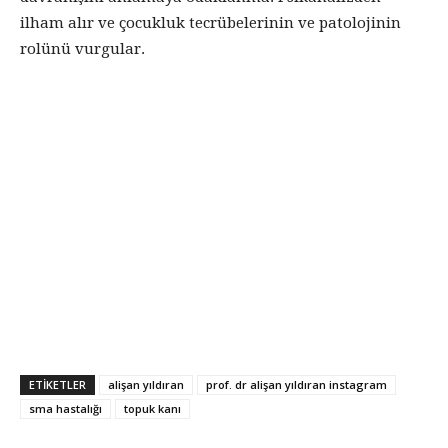
ilham alır ve çocukluk tecrübelerinin ve patolojinin
rolünü vurgular.
ETIKETLER
alişan yıldıran
prof. dr alişan yıldıran instagram
sma hastalığı
topuk kanı