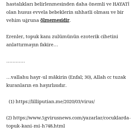
hastalıkları belirlenmesinden daha önemli ve HAYATİ
olan husus evvela bebeklerin sıhhatli olması ve bir
vehim uğruna
ölmemesidir
.
Erenler, topuk kanı zulümünün ezoterik cihetini
anlattırmayın fakire…
…………
…vallahu hayr-ul mâkirin (Enfal; 30), Allah cc tuzak
kuranların en hayırlısıdır.
(1) https://lilliputian.me/2020/03/virus/
(2) https://www.5gvirusnews.com/yazarlar/cocuklarda-
topuk-kani-mi-h748.html