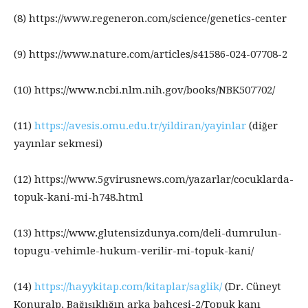
(8) https://www.regeneron.com/science/genetics-center
(9) https://www.nature.com/articles/s41586-024-07708-2
(10) https://www.ncbi.nlm.nih.gov/books/NBK507702/
(11)
https://avesis.omu.edu.tr/yildiran/yayinlar
(diğer
yayınlar sekmesi)
(12) https://www.5gvirusnews.com/yazarlar/cocuklarda-
topuk-kani-mi-h748.html
(13) https://www.glutensizdunya.com/deli-dumrulun-
topugu-vehimle-hukum-verilir-mi-topuk-kani/
(14)
https://hayykitap.com/kitaplar/saglik/
(Dr. Cüneyt
Konuralp, Bağışıklığın arka bahçesi-2/Topuk kanı