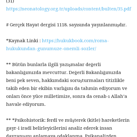
(31)
https://neonatology.org.tr/uploads/content/bulten/35.pdf
# Gerçek Hayat dergisi 1118. sayısında yayınlanmışdır.
*Kaynak Linki :
https://hukukbook.com/roma-
hukukundan-gunumuze-onemli-sozler/
** Bütün bunlarla ilgili yazışmalar değerli
bakanlığımızda mevcuttur. Değerli Bakanlığımızda
beni pek seven, hakkımdaki soruşturmaları titizlikle
takib eden bir ekibin varlığını da tahmin ediyorum ve
onları önce yüce milletimize, sonra da cenab-ı Allah’a
havale ediyorum.
** *Psikohistorik: ferdî ve müşterek (kitle) hareketlerin
gayr-i iradî belirleyicilerini analiz ederek insan
davranışını anlamaya odaklanma. Psikanalizden