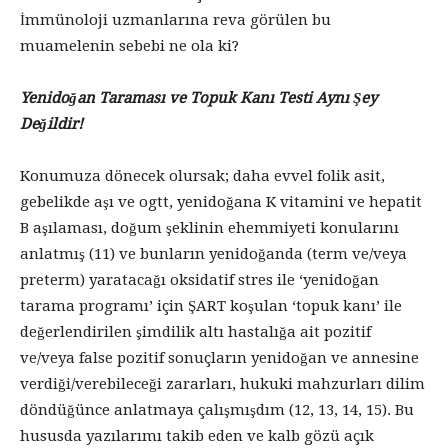
İmmünoloji uzmanlarına reva görülen bu
muamelenin sebebi ne ola ki?
Yenidoğan Taraması ve Topuk Kanı Testi Aynı Şey
Değildir!
Konumuza dönecek olursak; daha evvel folik asit,
gebelikde aşı ve ogtt, yenidoğana K vitamini ve hepatit
B aşılaması, doğum şeklinin ehemmiyeti konularını
anlatmış (11) ve bunların yenidoğanda (term ve/veya
preterm) yaratacağı oksidatif stres ile ‘yenidoğan
tarama programı’ için ŞART koşulan ‘topuk kanı’ ile
değerlendirilen şimdilik altı hastalığa ait pozitif
ve/veya false pozitif sonuçların yenidoğan ve annesine
verdiği/verebileceği zararları, hukuki mahzurları dilim
döndüğünce anlatmaya çalışmışdım (12, 13, 14, 15). Bu
hususda yazılarımı takib eden ve kalb gözü açık