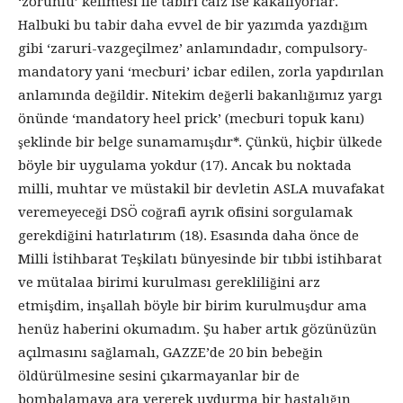
‘zorunlu’ kelimesi ile tabiri caiz ise kakalıyorlar.
Halbuki bu tabir daha evvel de bir yazımda yazdığım
gibi ‘zaruri-vazgeçilmez’ anlamındadır, compulsory-
mandatory yani ‘mecburi’ icbar edilen, zorla yapdırılan
anlamında değildir. Nitekim değerli bakanlığımız yargı
önünde ‘mandatory heel prick’ (mecburi topuk kanı)
şeklinde bir belge sunamamışdır*. Çünkü, hiçbir ülkede
böyle bir uygulama yokdur (17). Ancak bu noktada
milli, muhtar ve müstakil bir devletin ASLA muvafakat
veremeyeceği DSÖ coğrafi ayrık ofisini sorgulamak
gerekdiğini hatırlatırım (18). Esasında daha önce de
Milli İstihbarat Teşkilatı bünyesinde bir tıbbi istihbarat
ve mütalaa birimi kurulması gerekliliğini arz
etmişdim, inşallah böyle bir birim kurulmuşdur ama
henüz haberini okumadım. Şu haber artık gözünüzün
açılmasını sağlamalı, GAZZE’de 20 bin bebeğin
öldürülmesine sesini çıkarmayanlar bir de
bombalamaya ara vererek uydurma bir hastalığın