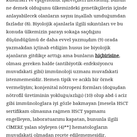
kusurları ve epigenomic işaretçileri incelemiş. Bunun
ne demek olduğunu ülkemizdeki genetikçilerin içinde
anlayabilecek olanların sayısı inşallah umduğumdan
fazladır (8). Biyolojik ajanlarla ilgili sıkıntıları ve bu
konuda ülkemizin parayı sokağa saçdığını
düşündüğümü de daha evvel yazmışdım (9) orada
yazmakdan içtinab etdiğim husus ise biyolojik
ajanların gitdikçe arttığı ama bunların
hiçbirisine
,
olması gereken halde (antibiyotik-enfeksiyoncu
muvafakati gibi) immünoloji uzmanı muvafakati
istenmemesidir. Hemen tipik ve acıklı bir örnek
vermeliyim; konjenital nötropeni formları (doğuşdan
nötrofil üretiminin yokluğu/azlığı) (10) olup abd-i aciz
gibi immünologlara iyi gözle bakmayan [mesela HSCT
sertifikam olmasına rağmen HSCT yapmamı
engelleyen, laboratuarımı kapatan, bununla ilgili
CİMERE yalan söyleyen (4)**] hematologların
muvafakati olmadan reçete edilememesidir.