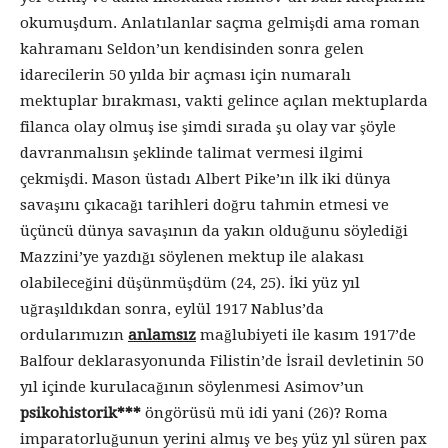
okumuşdum. Anlatılanlar saçma gelmişdi ama roman
kahramanı Seldon’un kendisinden sonra gelen
idarecilerin 50 yılda bir açması için numaralı
mektuplar bırakması, vakti gelince açılan mektuplarda
filanca olay olmuş ise şimdi sırada şu olay var şöyle
davranmalısın şeklinde talimat vermesi ilgimi
çekmişdi. Mason üstadı Albert Pike’ın ilk iki dünya
savaşını çıkacağı tarihleri doğru tahmin etmesi ve
üçüncü dünya savaşının da yakın olduğunu söylediği
Mazzini’ye yazdığı söylenen mektup ile alakası
olabileceğini düşünmüşdüm (24, 25). İki yüz yıl
uğraşıldıkdan sonra, eylül 1917 Nablus’da
ordularımızın
anlamsız
mağlubiyeti ile kasım 1917’de
Balfour deklarasyonunda Filistin’de İsrail devletinin 50
yıl içinde kurulacağının söylenmesi Asimov’un
psikohistorik***
öngörüsü mü idi yani (26)? Roma
imparatorluğunun yerini almış ve beş yüz yıl süren pax