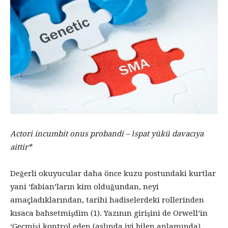
Actori incumbit onus probandi – İspat yükü davacıya
aittir*
Değerli okuyucular daha önce kuzu postundaki kurtlar
yani ‘fabian’ların kim olduğundan, neyi
amaçladıklarından, tarihi hadiselerdeki rollerinden
kısaca bahsetmişdim (1). Yazının girişini de Orwell’in
‘Geçmişi kontrol eden (aslında iyi bilen anlamında)