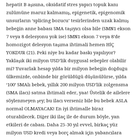
hepatit B aşısına, oksidatif stres yapıcı topuk kanı
zulümüne maruz kalmamış, epigenetik, epigenomik
unsurların ‘splicing bozucu’ tesirlerinden uzak kalmış
bebeğin anne babası SMA taşıyıcı olsa bile (SMN1 ekson
7 veya 8 delesyonu yok ise) SMN1 ekson 7 veya 8’de
homozigot delesyon taşıma ihtimali hemen HİÇ
YOKDUR (21). Peki niye bu kadar baskı yapılıyor?
Yaklaşık iki milyon USD’lik duygusal sebepler olabilir
mi? Yuvarlak hesap yılda bir milyon bebeğin doğduğu
ülkemizde, onbinde bir görüldüğü düşünülürse, yılda
‘100’ SMAlı bebek, yıllık 200 milyon USD’lik zolgensma
(SMA ilacı) satma ihtimali eder, yaa! Üstelik de ailelere
söylenmeyen şey; bu ilacı verseniz bile bu bebek ASLA
normal OLMAYACAK! En iyi ihtimalle biraz
oturabilecek. Diğer iki ilaç ile de durum böyle, yan
etkileri de cabası. Daha 25-30 yıl evvel, birkaç yüz
milyon USD kredi veya borç almak için yabancılara