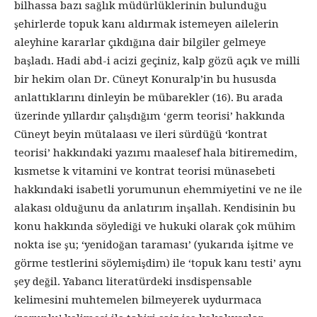
bilhassa bazı sağlık müdürlüklerinin bulunduğu
şehirlerde topuk kanı aldırmak istemeyen ailelerin
aleyhine kararlar çıkdığına dair bilgiler gelmeye
başladı. Hadi abd-i acizi geçiniz, kalp gözü açık ve milli
bir hekim olan Dr. Cüneyt Konuralp’in bu hususda
anlattıklarını dinleyin be mübarekler (16). Bu arada
üzerinde yıllardır çalışdığım ‘germ teorisi’ hakkında
Cüneyt beyin mütalaası ve ileri sürdüğü ‘kontrat
teorisi’ hakkındaki yazımı maalesef hala bitiremedim,
kısmetse k vitamini ve kontrat teorisi münasebeti
hakkındaki isabetli yorumunun ehemmiyetini ve ne ile
alakası olduğunu da anlatırım inşallah. Kendisinin bu
konu hakkında söylediği ve hukuki olarak çok mühim
nokta ise şu; ‘yenidoğan taraması’ (yukarıda işitme ve
görme testlerini söylemişdim) ile ‘topuk kanı testi’ aynı
şey değil. Yabancı literatürdeki insdispensable
kelimesini muhtemelen bilmeyerek uydurmaca