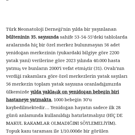
Türk Neonatoloji Derneği’nin yılda bir yayınlanan
bülteninin 35. sayısında
sahife 53-54-55’deki tablolarda
aralarında hiç bir özel merkez bulunmayan 56 adet
yenidoğan merkezinin (yukardaki bilgiye göre 2200
yatak yani) verilerine göre 2023 yılında 40.000 hasta
yatmış ve bunların 2000’i vefat etmiştir (31). Ovalı’nın
verdiği rakamlara göre özel merkezlerin yatak sayıları
56 merkezin toplam yatak sayısına oranladığımızda
ülkemizde
yılda yaklaşık on yenidoğan bebeğin biri
hastaneye yatmakta
, 1000 bebeğin 30’u
kaybedilmektedir… Yenidoğan hayatın sadece ilk 28
günü anlamında kullanıldığı hatırlatmalıyız (HİÇ DE
MAKUL RAKAMLAR OLMADIĞINI SÖYLEMELİYİM).
Topuk kanı taraması ile 1/10.000de bir görülen