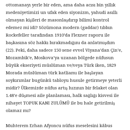
ottomanayı yerle bir eden, ama daha acısı bin yıllık
medeniyetimizi un ufak eden siyonizm, yahudi asıllı
olmayan kişileri de masonlaşdırıp bilimi kontrol
edemez mi idi? Sözümona modern (gaddar) tıbbın
Rockefeller tarafından 1910’da Flexner raporu ile
başkasına söz hakkı bırakmadığını da anlatmışdım
(22). Peki, daha sadece 150 sene evvel Viyana’dan Çin’e,
Mozambik’e, Moskova’ya uzanan bölgede nüfusun
büyük ekseriyeti müslüman ve/veya Türk iken, 1829
Morada müslüman türk katliamı ile başlayan
soykırımlar bugünkü tabloyu husule getirmeye yeterli
midir? Ülkemizde nüfus artış hızının bir felaket olan
1.48’e düşmesi aile planlaması, halk sağlığı kisvesi ile
nihayet TOPUK KANI ZULÜMÜ ile bu hale getirilmiş
olamaz mı?
Muhterem Erhan Afyoncu nüfus meselesini kâbus