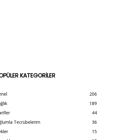
OPÜLER KATEGORİLER
enel
206
ğlık
189
rifler
44
ğlumla Tecrübelerim
36
kler
15