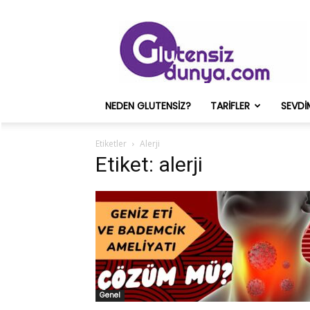
Glutensiz
Merih
ve
Onun
Sağlık
Deneyimleri
NEDEN GLUTENSIZ?
TARIFLER
SEVDI
–
Glutensizdunya.com
Etiketler
Alerji
Etiket: alerji
Genel