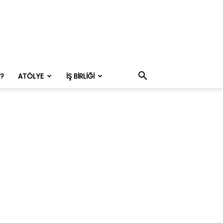
M?
ATÖLYE
İŞ BIRLIĞI