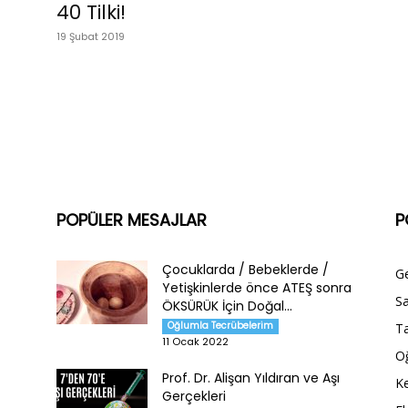
40 Tilki!
19 Şubat 2019
POPÜLER MESAJLAR
P
Çocuklarda / Bebeklerde /
G
Yetişkinlerde önce ATEŞ sonra
Sa
ÖKSÜRÜK İçin Doğal...
Oğlumla Tecrübelerim
Ta
11 Ocak 2022
O
Prof. Dr. Alişan Yıldıran ve Aşı
Ke
Gerçekleri