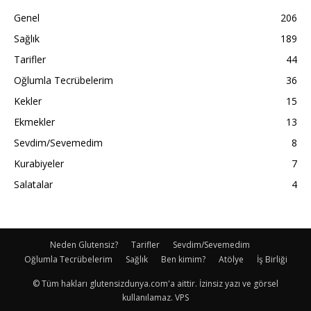
Genel
206
Sağlık
189
Tarifler
44
Oğlumla Tecrübelerim
36
Kekler
15
Ekmekler
13
Sevdim/Sevemedim
8
Kurabiyeler
7
Salatalar
4
Neden Glutensiz?
Tarifler
Sevdim/Sevemedim
Oğlumla Tecrübelerim
Sağlık
Ben kimim?
Atölye
İş Birliği
© Tüm hakları glutensizdunya.com'a aittir. İzinsiz yazı ve görsel
kullanılamaz. VPS