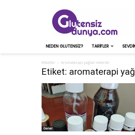
Glutensiz
Merih
ve
Onun
Sağlık
Deneyimleri
NEDEN GLUTENSIZ?
TARIFLER
SEVDI
–
Glutensizdunya.com
Etiketler
Aromaterapi yağları nelerdir
Etiket: aromaterapi yağl
Genel