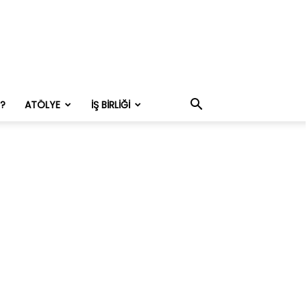
M?
ATÖLYE
İŞ BIRLIĞI