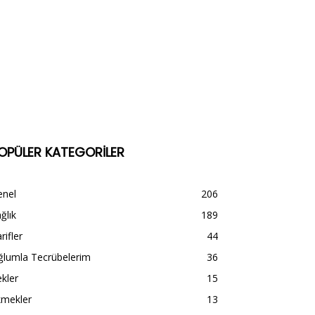
OPÜLER KATEGORİLER
enel
206
ğlık
189
rifler
44
ğlumla Tecrübelerim
36
kler
15
kmekler
13