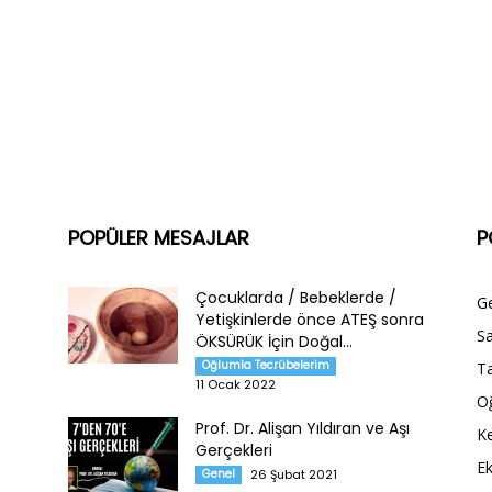
POPÜLER MESAJLAR
P
Çocuklarda / Bebeklerde /
G
Yetişkinlerde önce ATEŞ sonra
Sa
ÖKSÜRÜK İçin Doğal...
Oğlumla Tecrübelerim
Ta
11 Ocak 2022
O
Prof. Dr. Alişan Yıldıran ve Aşı
Ke
Gerçekleri
E
Genel
26 Şubat 2021