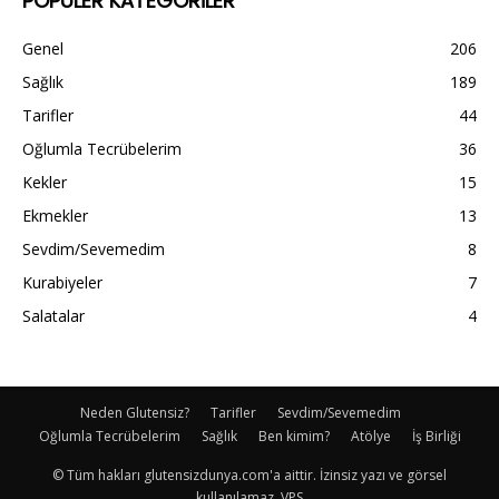
POPÜLER KATEGORİLER
Genel
206
Sağlık
189
Tarifler
44
Oğlumla Tecrübelerim
36
Kekler
15
Ekmekler
13
Sevdim/Sevemedim
8
Kurabiyeler
7
Salatalar
4
Neden Glutensiz?
Tarifler
Sevdim/Sevemedim
Oğlumla Tecrübelerim
Sağlık
Ben kimim?
Atölye
İş Birliği
© Tüm hakları glutensizdunya.com'a aittir. İzinsiz yazı ve görsel
kullanılamaz. VPS