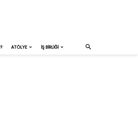
M?
ATÖLYE
İŞ BIRLIĞI