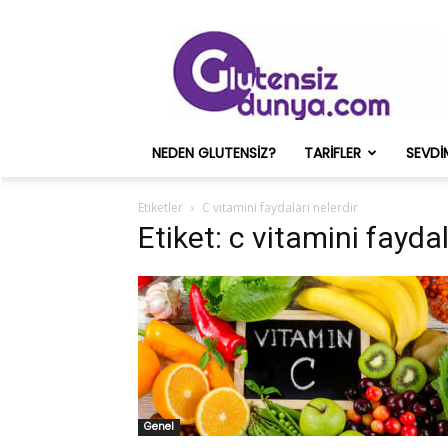
Glutensiz
Merih
ve
Onun
Sağlık
Deneyimleri
NEDEN GLUTENSIZ?
TARIFLER
SEVDI
–
Glutensizdunya.com
Etiketler
C vitamini faydaları nelerdir
Etiket: c vitamini faydal
Genel