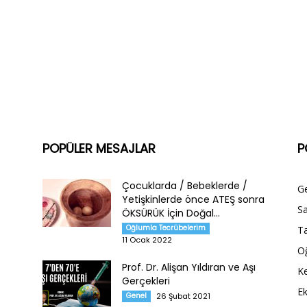
POPÜLER MESAJLAR
P
Çocuklarda / Bebeklerde /
G
Yetişkinlerde önce ATEŞ sonra
Sa
ÖKSÜRÜK İçin Doğal...
Oğlumla Tecrübelerim
Ta
11 Ocak 2022
O
Prof. Dr. Alişan Yıldıran ve Aşı
Ke
Gerçekleri
E
Genel
26 Şubat 2021