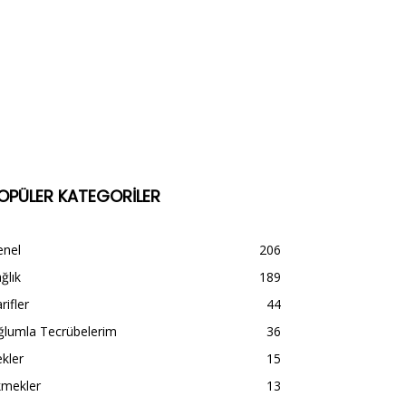
OPÜLER KATEGORİLER
enel
206
ğlık
189
rifler
44
ğlumla Tecrübelerim
36
kler
15
kmekler
13