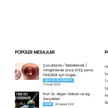
POPÜLER MESAJLAR
P
Çocuklarda / Bebeklerde /
G
Yetişkinlerde önce ATEŞ sonra
Sa
ÖKSÜRÜK İçin Doğal...
Oğlumla Tecrübelerim
Ta
11 Ocak 2022
O
Prof. Dr. Alişan Yıldıran ve Aşı
Ke
Gerçekleri
E
Genel
26 Şubat 2021