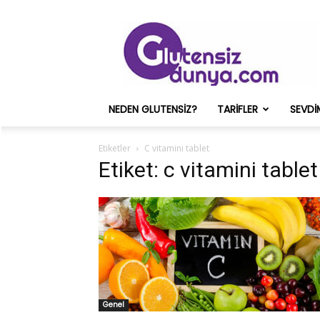
Glutensiz
Merih
ve
Onun
Sağlık
Deneyimleri
NEDEN GLUTENSIZ?
TARIFLER
SEVDI
–
Glutensizdunya.com
Etiketler
C vitamini tablet
Etiket: c vitamini tablet
Genel