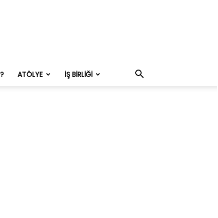
M?
ATÖLYE
İŞ BIRLIĞI