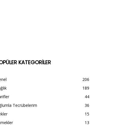
OPÜLER KATEGORİLER
enel
206
ğlık
189
rifler
44
ğlumla Tecrübelerim
36
kler
15
kmekler
13