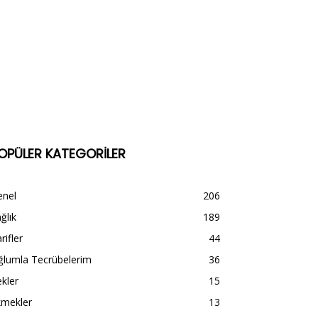
OPÜLER KATEGORİLER
enel
206
ğlık
189
rifler
44
ğlumla Tecrübelerim
36
kler
15
kmekler
13