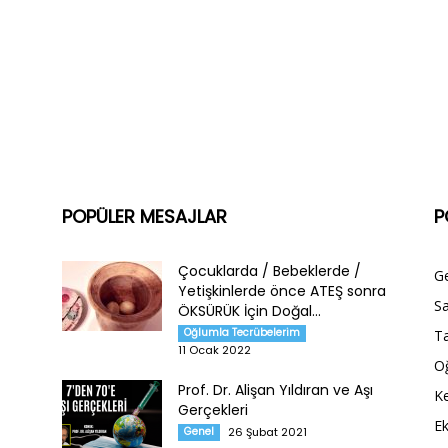
POPÜLER MESAJLAR
P
Çocuklarda / Bebeklerde /
G
Yetişkinlerde önce ATEŞ sonra
Sa
ÖKSÜRÜK İçin Doğal...
Oğlumla Tecrübelerim
Ta
11 Ocak 2022
O
Prof. Dr. Alişan Yıldıran ve Aşı
Ke
Gerçekleri
E
Genel
26 Şubat 2021