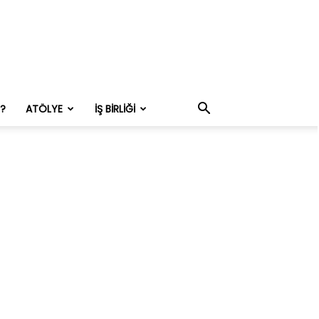
M?
ATÖLYE
İŞ BIRLIĞI