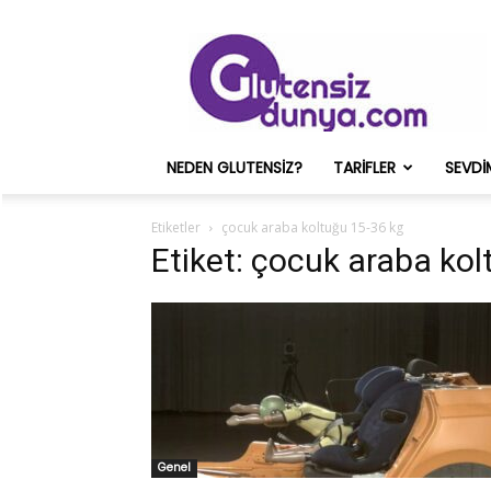
Glutensiz
Merih
ve
Onun
Sağlık
Deneyimleri
NEDEN GLUTENSIZ?
TARIFLER
SEVDI
–
Glutensizdunya.com
Etiketler
çocuk araba koltuğu 15-36 kg
Etiket: çocuk araba ko
Genel