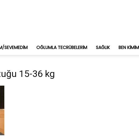
M/SEVEMEDIM
OĞLUMLA TECRÜBELERIM
SAĞLIK
BEN KIMI
ltuğu 15-36 kg