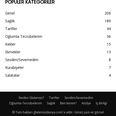
POPÜLER KATEGORİLER
Genel
206
Sağlık
189
Tarifler
44
Oğlumla Tecrübelerim
36
Kekler
15
Ekmekler
13
Sevdim/Sevemedim
8
Kurabiyeler
7
Salatalar
4
Neden Glutensiz?
Tarifler
Sevdim/Sevemedim
Oğlumla Tecrübelerim
Sağlık
Ben kimim?
Atölye
İş Birliği
© Tüm hakları glutensizdunya.com'a aittir. İzinsiz yazı ve görsel