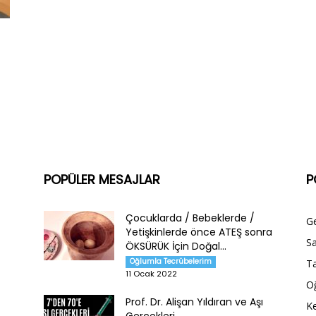
POPÜLER MESAJLAR
P
Çocuklarda / Bebeklerde /
G
Yetişkinlerde önce ATEŞ sonra
Sa
ÖKSÜRÜK İçin Doğal...
Oğlumla Tecrübelerim
Ta
11 Ocak 2022
O
Prof. Dr. Alişan Yıldıran ve Aşı
Ke