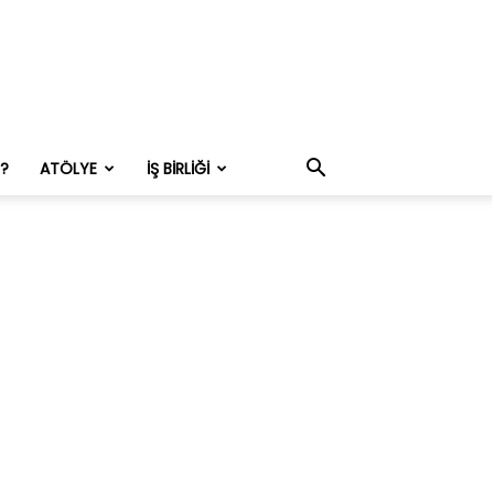
M?
ATÖLYE
İŞ BIRLIĞI