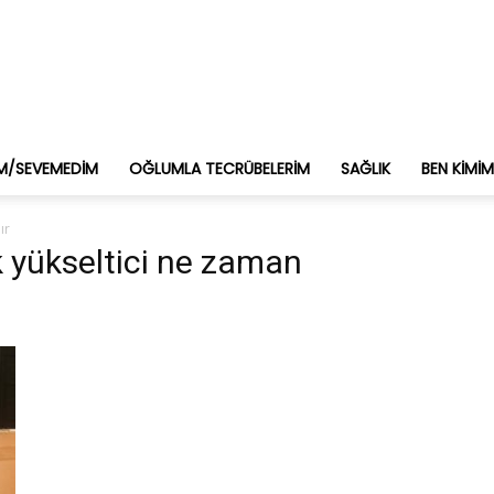
M/SEVEMEDIM
OĞLUMLA TECRÜBELERIM
SAĞLIK
BEN KIMI
ır
k yükseltici ne zaman