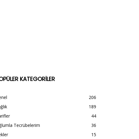
OPÜLER KATEGORİLER
enel
206
ğlık
189
rifler
44
ğlumla Tecrübelerim
36
kler
15