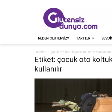
Glutensiz
Merih
ve
Onun
Sağlık
Deneyimleri
NEDEN GLUTENSIZ?
TARIFLER
SEVDI
–
Glutensizdunya.com
Etiketler
çocuk oto koltuk yükseltici ne zaman kullanıl
Etiket: çocuk oto koltu
kullanılır