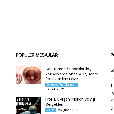
POPÜLER MESAJLAR
P
Çocuklarda / Bebeklerde /
G
Yetişkinlerde önce ATEŞ sonra
Sa
ÖKSÜRÜK İçin Doğal...
Oğlumla Tecrübelerim
Ta
11 Ocak 2022
O
Prof. Dr. Alişan Yıldıran ve Aşı
Ke
Gerçekleri
E
Genel
26 Şubat 2021