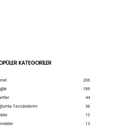
OPÜLER KATEGORİLER
enel
206
ğlık
189
rifler
44
ğlumla Tecrübelerim
36
kler
15
kmekler
13