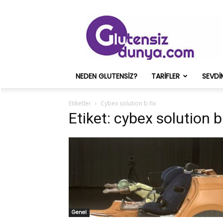
Glutensiz
Merih
ve
Onun
Sağlık
Deneyimleri
NEDEN GLUTENSIZ?
TARIFLER
SEVDI
–
Glutensizdunya.com
Etiketler
Cybex solution b fix
Etiket: cybex solution b
Genel