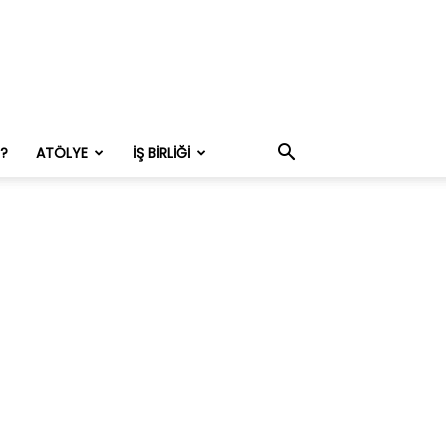
M?
ATÖLYE
İŞ BIRLIĞI