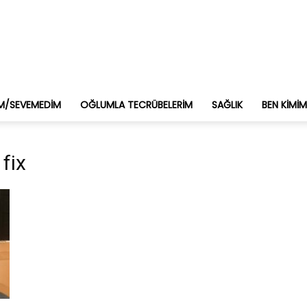
M/SEVEMEDIM
OĞLUMLA TECRÜBELERIM
SAĞLIK
BEN KIMI
 fix