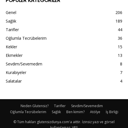
POPÜLER KATEGORİLER
Genel
206
Sağlık
189
Tarifler
44
Oğlumla Tecrübelerim
36
Kekler
15
Ekmekler
13
Sevdim/Sevemedim
8
Kurabiyeler
7
Salatalar
4
Neden Glutensiz?
Tarifler
Sevdim/Sevemedim
Oğlumla Tecrübelerim
Sağlık
Ben kimim?
Atölye
İş Birliği
© Tüm hakları glutensizdunya.com'a aittir. İzinsiz yazı ve görsel
kullanılamaz. VPS