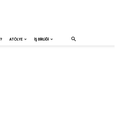
M?
ATÖLYE
İŞ BIRLIĞI