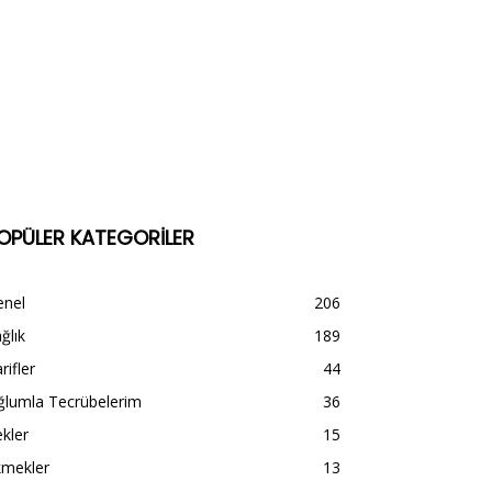
OPÜLER KATEGORİLER
enel
206
ğlık
189
rifler
44
ğlumla Tecrübelerim
36
kler
15
kmekler
13