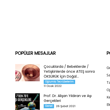
POPÜLER MESAJLAR
P
Çocuklarda / Bebeklerde /
G
Yetişkinlerde önce ATEŞ sonra
Sa
ÖKSÜRÜK İçin Doğal...
Oğlumla Tecrübelerim
Ta
11 Ocak 2022
O
Prof. Dr. Alişan Yıldıran ve Aşı
Ke
Gerçekleri
E
Genel
26 Şubat 2021