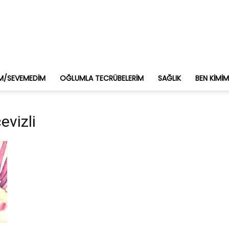
M/SEVEMEDIM
OĞLUMLA TECRÜBELERIM
SAĞLIK
BEN KIMI
evizli