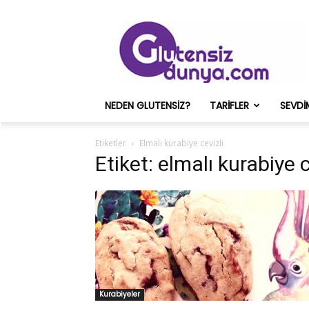
Glutensiz
Merih
ve
Onun
Sağlık
Deneyimleri
NEDEN GLUTENSIZ?
TARIFLER
SEVDI
–
Glutensizdunya.com
Etiketler
Elmalı kurabiye cevizli
Etiket: elmalı kurabiye c
Kurabiyeler