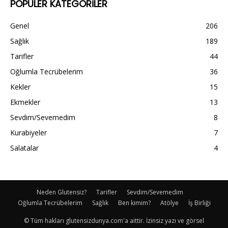
POPÜLER KATEGORİLER
Genel
206
Sağlık
189
Tarifler
44
Oğlumla Tecrübelerim
36
Kekler
15
Ekmekler
13
Sevdim/Sevemedim
8
Kurabiyeler
7
Salatalar
4
Neden Glutensiz?
Tarifler
Sevdim/Sevemedim
Oğlumla Tecrübelerim
Sağlık
Ben kimim?
Atölye
İş Birliği
© Tüm hakları glutensizdunya.com'a aittir. İzinsiz yazı ve görsel