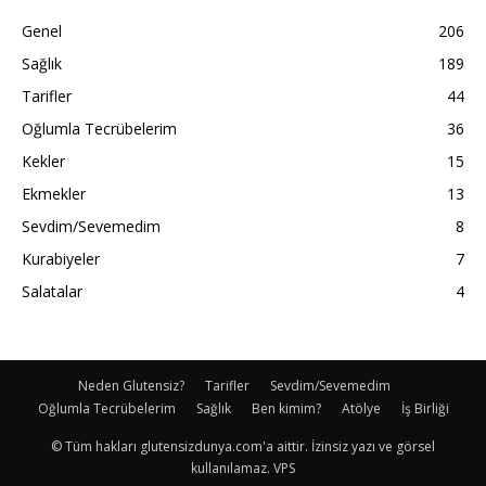
Genel
206
Sağlık
189
Tarifler
44
Oğlumla Tecrübelerim
36
Kekler
15
Ekmekler
13
Sevdim/Sevemedim
8
Kurabiyeler
7
Salatalar
4
Neden Glutensiz?
Tarifler
Sevdim/Sevemedim
Oğlumla Tecrübelerim
Sağlık
Ben kimim?
Atölye
İş Birliği
© Tüm hakları glutensizdunya.com'a aittir. İzinsiz yazı ve görsel
kullanılamaz. VPS