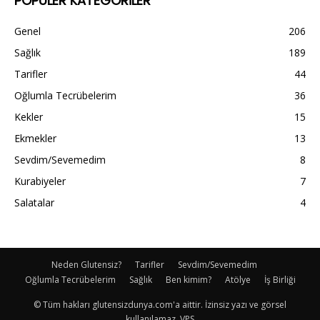
POPÜLER KATEGORİLER
Genel
206
Sağlık
189
Tarifler
44
Oğlumla Tecrübelerim
36
Kekler
15
Ekmekler
13
Sevdim/Sevemedim
8
Kurabiyeler
7
Salatalar
4
Neden Glutensiz?
Tarifler
Sevdim/Sevemedim
Oğlumla Tecrübelerim
Sağlık
Ben kimim?
Atölye
İş Birliği
© Tüm hakları glutensizdunya.com'a aittir. İzinsiz yazı ve görsel
kullanılamaz. VPS