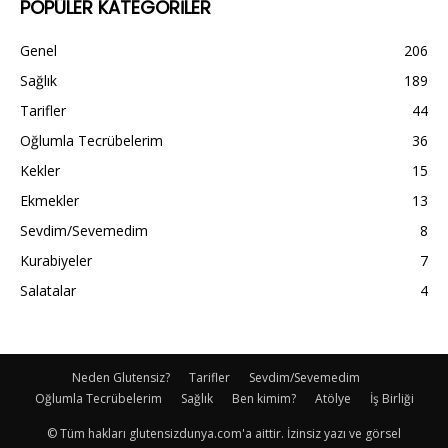
POPÜLER KATEGORİLER
Genel
206
Sağlık
189
Tarifler
44
Oğlumla Tecrübelerim
36
Kekler
15
Ekmekler
13
Sevdim/Sevemedim
8
Kurabiyeler
7
Salatalar
4
Neden Glutensiz?
Tarifler
Sevdim/Sevemedim
Oğlumla Tecrübelerim
Sağlık
Ben kimim?
Atölye
İş Birliği
© Tüm hakları glutensizdunya.com'a aittir. İzinsiz yazı ve görsel