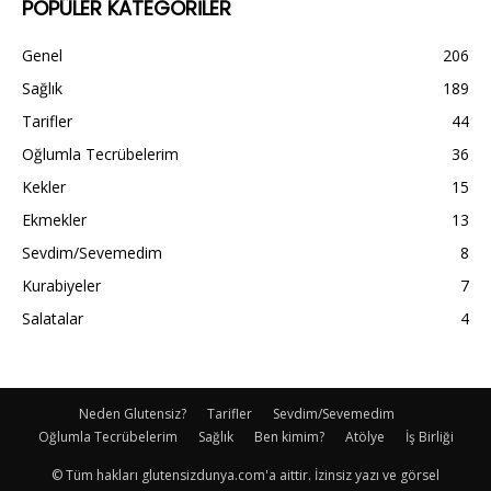
POPÜLER KATEGORİLER
Genel
206
Sağlık
189
Tarifler
44
Oğlumla Tecrübelerim
36
Kekler
15
Ekmekler
13
Sevdim/Sevemedim
8
Kurabiyeler
7
Salatalar
4
Neden Glutensiz?
Tarifler
Sevdim/Sevemedim
Oğlumla Tecrübelerim
Sağlık
Ben kimim?
Atölye
İş Birliği
© Tüm hakları glutensizdunya.com'a aittir. İzinsiz yazı ve görsel