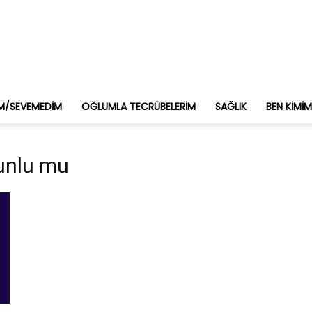
M/SEVEMEDIM
OĞLUMLA TECRÜBELERIM
SAĞLIK
BEN KIMI
runlu mu