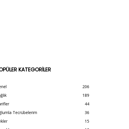
OPÜLER KATEGORİLER
enel
206
ğlık
189
rifler
44
ğlumla Tecrübelerim
36
kler
15