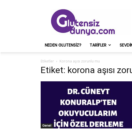
Glutensiz
Merih
ve
Onun
Sağlık
Deneyimleri
NEDEN GLUTENSIZ?
TARIFLER
SEVDI
–
Glutensizdunya.com
Etiketler
Korona aşısı zorunlu mu
Etiket: korona aşısı zo
Genel