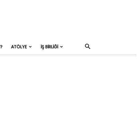
M?
ATÖLYE
İŞ BIRLIĞI