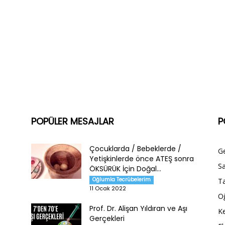
POPÜLER MESAJLAR
P
Çocuklarda / Bebeklerde /
G
Yetişkinlerde önce ATEŞ sonra
Sa
ÖKSÜRÜK İçin Doğal...
Oğlumla Tecrübelerim
Ta
11 Ocak 2022
O
Prof. Dr. Alişan Yıldıran ve Aşı
Ke
Gerçekleri