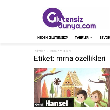
Glutensiz
Merih
ve
Onun
Sağlık
Deneyimleri
NEDEN GLUTENSIZ?
TARIFLER
SEVDI
–
Glutensizdunya.com
Etiketler
Mrna özellikleri
Etiket: mrna özellikleri
Genel