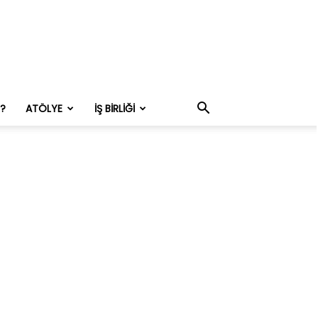
M?
ATÖLYE
İŞ BIRLIĞI