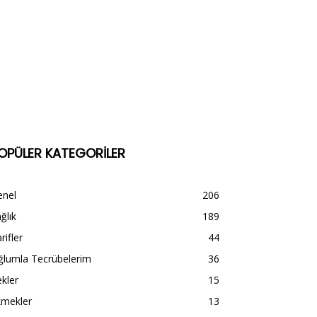
OPÜLER KATEGORİLER
enel
206
ğlık
189
rifler
44
ğlumla Tecrübelerim
36
kler
15
kmekler
13