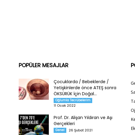
POPÜLER MESAJLAR
P
Çocuklarda / Bebeklerde /
G
Yetişkinlerde önce ATEŞ sonra
Sa
ÖKSÜRÜK İçin Doğal...
Oğlumla Tecrübelerim
Ta
11 Ocak 2022
O
Prof. Dr. Alişan Yıldıran ve Aşı
Ke
Gerçekleri
E
Genel
26 Şubat 2021