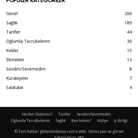
POPÜLER KATEGORİLER
Genel
206
Sağlık
189
Tarifler
44
Oğlumla Tecrübelerim
36
Kekler
15
Ekmekler
13
Sevdim/Sevemedim
8
Kurabiyeler
7
Salatalar
4
Neden Glutensiz?
Tarifler
Sevdim/Sevemedim
Oğlumla Tecrübelerim
Sağlık
Ben kimim?
Atölye
İş Birliği
© Tüm hakları glutensizdunya.com'a aittir. İzinsiz yazı ve görsel
kullanılamaz. VPS