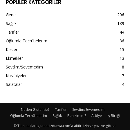
POPÜLER KATEGORİLER
Genel
206
Sağlık
189
Tarifler
44
Oğlumla Tecrübelerim
36
Kekler
15
Ekmekler
13
Sevdim/Sevemedim
8
Kurabiyeler
7
Salatalar
4
Neden Glutensiz?
Tarifler
Sevdim/Sevemedim
Oğlumla Tecrübelerim
Sağlık
Ben kimim?
Atölye
İş Birliği
© Tüm hakları glutensizdunya.com'a aittir. İzinsiz yazı ve görsel