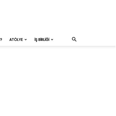
M?
ATÖLYE
İŞ BIRLIĞI