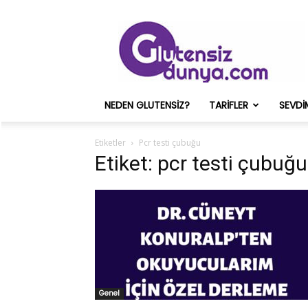
Glutensiz
Merih
ve
Onun
Sağlık
Deneyimleri
NEDEN GLUTENSIZ?
TARIFLER
SEVDI
–
Glutensizdunya.com
Etiketler
Pcr testi çubuğu
Etiket: pcr testi çubuğu
Genel