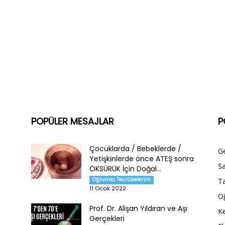
POPÜLER MESAJLAR
P
Çocuklarda / Bebeklerde /
G
Yetişkinlerde önce ATEŞ sonra
Sa
ÖKSÜRÜK İçin Doğal...
Oğlumla Tecrübelerim
Ta
11 Ocak 2022
O
Prof. Dr. Alişan Yıldıran ve Aşı
Ke
Gerçekleri