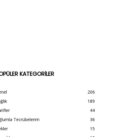
OPÜLER KATEGORİLER
enel
206
ğlık
189
rifler
44
ğlumla Tecrübelerim
36
kler
15