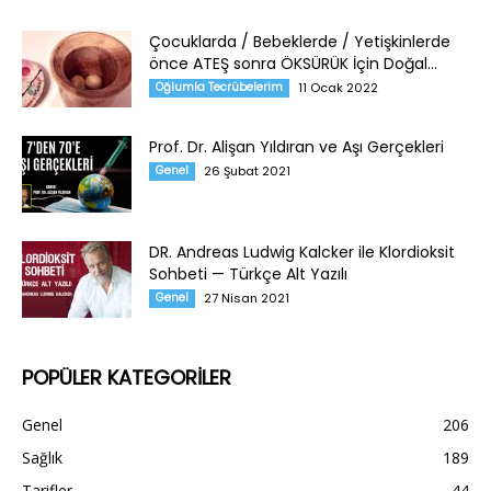
Çocuklarda / Bebeklerde / Yetişkinlerde
önce ATEŞ sonra ÖKSÜRÜK İçin Doğal...
Oğlumla Tecrübelerim
11 Ocak 2022
Prof. Dr. Alişan Yıldıran ve Aşı Gerçekleri
Genel
26 Şubat 2021
DR. Andreas Ludwig Kalcker ile Klordioksit
Sohbeti — Türkçe Alt Yazılı
Genel
27 Nisan 2021
POPÜLER KATEGORİLER
Genel
206
Sağlık
189
Tarifler
44