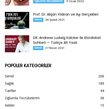
Oğlumla Tecrübelerim
11 Ocak 2022
Prof. Dr. Alişan Yıldıran ve Aşı Gerçekleri
Genel
26 Şubat 2021
DR. Andreas Ludwig Kalcker ile Klordioksit
Sohbeti — Türkçe Alt Yazılı
Genel
27 Nisan 2021
POPÜLER KATEGORİLER
Genel
206
Sağlık
189
Tarifler
44
Oğlumla Tecrübelerim
36
Kekler
15